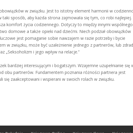
owiązków w związku. Jest to istotny element harmonii w codzienno
 taki sposób, aby każda strona zajmowała się tym, co robi najlepiej.
ksza komfort życia codziennego. Dotyczy to między innymi wspólnego
two domowe a także opieki nad dziećmi. Niech podział obowiązków
 Kluczowe jest pomaganie sobie nawzajem w razie potrzeby i bycie
m w związku, może być uzależnienie jednego z partnerów, lub zdrad
raz „Seksoholizm i jego wpływ na relacje.”
ązek bardziej interesującym i bogatszym. Wzajemne uzupełnianie się 
 od obu partnerów. Fundamentem poznania różności partnera jest
i się zaakceptowani i wspierani w swoich rolach w związku.