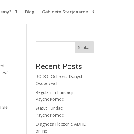
jemy?
Blog
Gabinety Stacjonarne
Szukaj
Recent Posts
mi.
orzyć
RODO- Ochrona Danych
Osobowych
Regulamin Fundacji
PsychoPomoc
 się
Statut Fundacji
PsychoPomoc
Diagnoza i leczenie ADHD
,
online