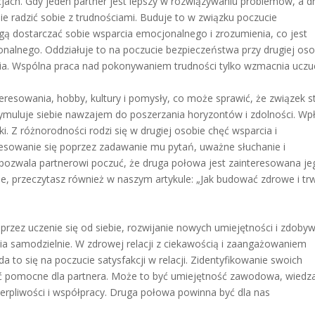
ach. Gdy jeden partner jest lepszy w rozwiązywaniu problemów, a d
e radzić sobie z trudnościami. Buduje to w związku poczucie
gą dostarczać sobie wsparcia emocjonalnego i zrozumienia, co jest
onalnego. Oddziałuje to na poczucie bezpieczeństwa przy drugiej oso
ania. Wspólna praca nad pokonywaniem trudności tylko wzmacnia uczuc
resowania, hobby, kultury i pomysły, co może sprawić, że związek s
 stymuluje siebie nawzajem do poszerzania horyzontów i zdolności. W
i. Z różnorodności rodzi się w drugiej osobie chęć wsparcia i
resowanie się poprzez zadawanie mu pytań, uważne słuchanie i
pozwala partnerowi poczuć, że druga połowa jest zainteresowana je
je, przeczytasz również w naszym artykule: „Jak budować zdrowe i tr
rzez uczenie się od siebie, rozwijanie nowych umiejętności i zdoby
cia samodzielnie. W zdrowej relacji z ciekawością i zaangażowaniem
 to się na poczucie satysfakcji w relacji. Zidentyfikowanie swoich
yć pomocne dla partnera. Może to być umiejętność zawodowa, wiedza
rpliwości i współpracy. Druga połowa powinna być dla nas