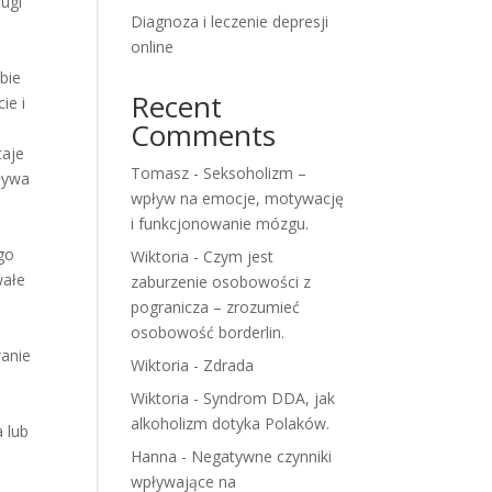
rugi
Diagnoza i leczenie depresji
online
bie
Recent
ie i
Comments
taje
Tomasz
-
Seksoholizm –
pływa
wpływ na emocje, motywację
i funkcjonowanie mózgu.
go
Wiktoria
-
Czym jest
wałe
zaburzenie osobowości z
pogranicza – zrozumieć
osobowość borderlin.
wanie
Wiktoria
-
Zdrada
Wiktoria
-
Syndrom DDA, jak
alkoholizm dotyka Polaków.
 lub
Hanna
-
Negatywne czynniki
wpływające na