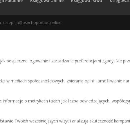
ga Południe
Księgowa Online
Księgowa Iława
Księgowa
a: recepcja@psychopomoc.online
 jak bezpieczne logowanie i zarządzanie preferencjami zgody. Nie p
ści w mediach społecznościowych, zbieranie opinii i umożliwianie narz
c informacje o metrykach takich jak liczba odwiedzających, współczyn
tawie Twoich wcześniejszych wizyt i analizują skuteczność kampani