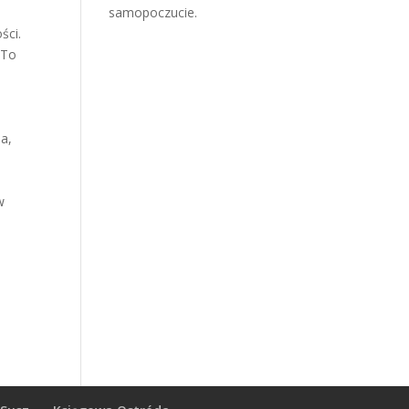
samopoczucie.
ści.
 To
a,
w