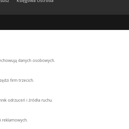
 Susz
Księgowa Ostróda
rzechowują danych osobowych.
ędzi firm trzecich.
nik odrzuceń i źródła ruchu.
i reklamowych.