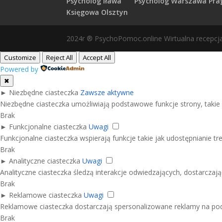
Psycholog Iława
Psycholog Warszawa Pra
Księgowa Olsztyn
2024r ® PsychoPomoc.online Wirtualna recepcj
Customize
Reject All
Accept All
Powered by
✖
►
Niezbędne ciasteczka
Zawsze aktywne
Niezbędne ciasteczka umożliwiają podstawowe funkcje strony, takie
Brak
►
Funkcjonalne ciasteczka
Uwagi
Funkcjonalne ciasteczka wspierają funkcje takie jak udostępnianie tre
Brak
►
Analityczne ciasteczka
Uwagi
Analityczne ciasteczka śledzą interakcje odwiedzających, dostarczają
Brak
►
Reklamowe ciasteczka
Uwagi
Reklamowe ciasteczka dostarczają spersonalizowane reklamy na pods
Brak