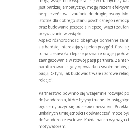
mogą wzajemnie wspierać się w trudnych sytuacj
jest bardziej empatyczny, mogą razem efektywni
bezpieczeństwa i zaufanie do drugiej osoby. Mo
istotne dla dobrego stanu psychicznego i emocj
oraz budowanie jeszcze silniejszej więzi i zauf
przywiązanie w związku.
Aspekt różnorodności obejmuje odmienne zainte
się bardziej interesujący i pełen przygód. Para
to na ciekawość i lepsze poznanie drugiej połówk
zaangażowania w rozwój pasji partnera. Zainte
parafrazowanie, gdy opowiada o swoim hobby, 
pasją. O tym, jak budować trwałe i zdrowe relac
relacje”.
Partnerstwo powinno się wzajemnie rozwijać pop
doświadczenia, które byłyby trudne do osiągnię
będziemy uczyć się od siebie nawzajem. Przekłada
unikalnych umiejętności i doświadczeń może b
doświadczenie życiowe. Każda nauka wymaga cie
motywatorem.