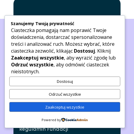
Szanujemy Twoją prywatność
Ciasteczka pomagają nam poprawić Twoje
doświadczenia, dostarczać spersonalizowane
treści i analizować ruch. Możesz wybrać, które
ciasteczka zezwolić, klikając
Dostosuj
. Kliknij
Zaakceptuj wszystkie
, aby wyrazić zgodę lub
Wirtualna recepcja
Odrzuć wszystkie
, aby odmówić ciasteczek
nieistotnych.
recepcja@psychopomoc.online
Dostosuj
Statut Fundacji
Odrzuć wszystkie
Kontakt telefoniczny oraz SMS
Zaakceptuj wszystkie
GSM 731 117 632
Powered by
Regulamin Fundacji