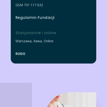
GSM 731 117 632
Regulamin Fundacji
Stacjonarnie i online
Warszawa
,
Iława
,
Online
RODO