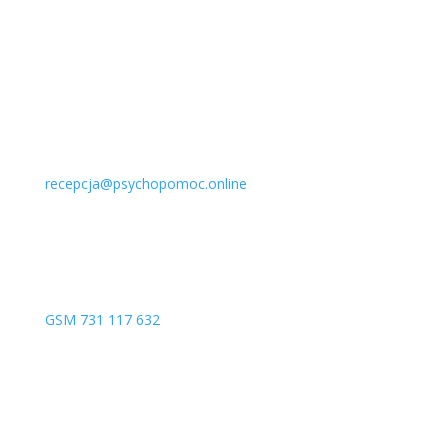
Wirtualna recepcja
recepcja@psychopomoc.online
Statut Fundacji
Kontakt telefoniczny oraz SMS
GSM 731 117 632
Regulamin Fundacji
Stacjonarnie i online