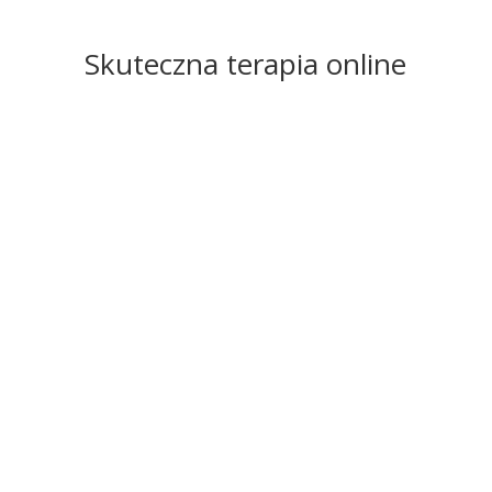
Skuteczna terapia online
Leczenie depresji online
Wiele osób z zaburzeniami nastroju zastanawia
się, jak leczyć depresję, aby przyniosło to jak
najlepsze rezultaty. W leczeniu depresji
najczęściej wykorzystuje się łączenie terapii
farmakologicznej z terapią psychologiczną.
Umów wizytę
Leczenie nerwic online
Zaburzenia lękowe – szerzej znane pod swoją