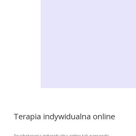
Umów pierwsze spotkanie!
Jeżeli wybierasz konsultację online, to
wygodna forma kontaktu, z każdego miejsca,
bez instalowania dodatkowych aplikacji,
korzystamy z Google Meets. Wolne terminy w
dogodnych godzinach, również na dziś!
Terapia indywidualna online
Psychoterapia indywidualna online tak naprawdę