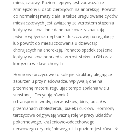
miesiączkowy. Poziom leptyny jest zauważalnie
zmniejszony u osób cierpiących na anoreksję. Powrót
do normalnej masy ciała, a także uregulowanie cyklów
miesiączkowych jest związany ze wzrostem stężenia
leptyny we krwi. Inne dane naukowe zaznaczają
jedynie wpływ samej tkanki tłuszczowej na regulację
lub powrót do miesiączkowania u dziewcząt
chorujących na anoreksję. Ponadto spadek stężenia
leptyny we krwi poprzedza wzrost stężenia GH oraz
kortyzolu we krwi chorych.
Hormony tarczycowe to kolejne struktury ulegające
zaburzeniu przy niedowadze. Wpływają one na
przemianę materii, regulując tempo spalania wielu
substancji. Decydują również
o transporcie wody, pierwiastków, biorą udział w
przemianach cholesterolu, białek i cukrów. Hormony
tarczycowe odgrywają ważną rolę w pracy układów:
pokarmowego, krążeniowo-oddechowego,
nerwowego czy mięśniowego. Ich poziom jest również