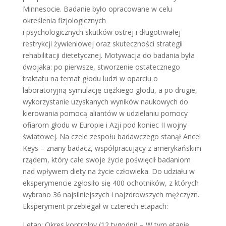
Minnesocie. Badanie było opracowane w celu
określenia fizjologicznych
i psychologicznych skutków ostrej i długotrwałej
restrykcji żywieniowej oraz skuteczności strategii
rehabilitacji dietetycznej. Motywacja do badania była
dwojaka: po pierwsze, stworzenie ostatecznego
traktatu na temat głodu ludzi w oparciu o
laboratoryjną symulację ciężkiego głodu, a po drugie,
wykorzystanie uzyskanych wyników naukowych do
kierowania pomocą aliantów w udzielaniu pomocy
ofiarom głodu w Europie i Azji pod koniec II wojny
światowej. Na czele zespołu badawczego stanął Ancel
Keys – znany badacz, współpracujący z amerykańskim
rządem, który całe swoje życie poświęcił badaniom
nad wpływem diety na życie człowieka. Do udziału w
eksperymencie zgłosiło się 400 ochotników, z których
wybrano 36 najsilniejszych i najzdrowszych mężczyzn.
Eksperyment przebiegał w czterech etapach:
I etap: Okres kontrolny (12 tygodni) – W tym etapie