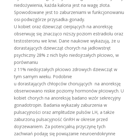
niedożywienia, każda kaloria jest na wagę złota.
Spowodowane jest to zaburzeniami w funkcjonowaniu
osi-podwzgórze przysadka-gonady.
U kobiet oraz dziewcząt cierpiących na anoreksję
obserwuję się znacząco niższy poziom estradiolu oraz
testosteronu we krwi. Dane naukowe wykazują, że u
dorastających dziewcząt chorych na jadłowstręt
psychiczny 28% z nich było niedojrzałych płciowo, w
porównaniu
z 11% niedojrzałych płciowo zdrowych dziewcząt w
tym samym wieku. Podobnie
u dorastających chłopców chorujących na anoreksję
obserwowano niskie poziomy hormonów płciowych. U
kobiet chorych na anoreksję badano wzór sekrecyjny
gonadotropin. Badania wykazały zaburzenia w
pulsacyjności oraz amplitudzie pulsów LH, a także
zaburzoną pulsacyjność GnRH w okresie przed
dojrzewaniem. Za potencjalną przyczynę tych
zachwiań podaję się powiązanie neuroendokrynne