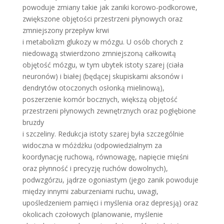
powoduje zmiany takie jak zaniki korowo-podkorowe,
zwiększone objętości przestrzeni płynowych oraz
zmniejszony przepływ krwi
i metabolizm glukozy w mózgu. U osób chorych z
niedowagą stwierdzono zmniejszoną całkowitą
objętość mózgu, w tym ubytek istoty szarej (ciała
neuronów) i białej (będącej skupiskami aksonów i
dendrytów otoczonych osłonką mielinową),
poszerzenie komór bocznych, większą objętość
przestrzeni płynowych zewnętrznych oraz pogłębione
bruzdy
i szczeliny. Redukcja istoty szarej była szczególnie
widoczna w móżdżku (odpowiedzialnym za
koordynację ruchową, równowagę, napięcie mięśni
oraz płynność i precyzję ruchów dowolnych),
podwzgórzu, jądrze ogoniastym (jego zanik powoduje
między innymi zaburzeniami ruchu, uwagi,
upośledzeniem pamięci i myślenia oraz depresją) oraz
okolicach czołowych (planowanie, myślenie