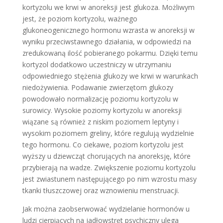
kortyzolu we krwi w anoreksji jest glukoza. Możliwym
jest, że poziom kortyzolu, ważnego
glukoneogenicznego hormonu wzrasta w anoreksji w
wyniku przeciwstawnego działania, w odpowiedzi na
zredukowaną ilość pobieranego pokarmu. Dzięki temu
kortyzol dodatkowo uczestniczy w utrzymaniu
odpowiedniego stężenia glukozy we krwi w warunkach
niedożywienia. Podawanie zwierzętom glukozy
powodowało normalizację poziomu kortyzolu w
surowicy. Wysokie poziomy kortyzolu w anoreksji
wiązane są również z niskim poziomem leptyny i
wysokim poziomem greliny, które regulują wydzielnie
tego hormonu. Co ciekawe, poziom kortyzolu jest
wyższy u dziewcząt chorujących na anoreksję, które
przybierają na wadze. Zwiększenie poziomu kortyzolu
jest zwiastunem następującego po nim wzrostu masy
tkanki tłuszczowej oraz wznowieniu menstruacji.
Jak można zaobserwować wydzielanie hormonów u
ludzi cierpiących na jadłowstręt psychiczny ulega