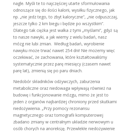
nagle. Myśli te to najczęściej utarte sformułowania
odnoszące się do ilości kalorii, wysiłku fizycznego, jak
np. „nie jedz tego, to zbyt kaloryczne”, „nie odpuszczaj,
jeszcze tylko 2 km biegu i będzie po wszystkim”.
Dlatego tak ciężka jest walka z tymi „myślami”, gdyż są
to nasze nawyki, a jak wiemy z wielu badań, nasz
mózg nie lubi zmian. Według badań, wyrobienie
nawyku może trwać nawet 254 dni! Nie możemy więc
oczekiwać, że zachowania, które kształtowaliśmy
systematycznie przez parę miesięcy (czasem nawet
parę lat), zmienią się po paru dniach.
Niedobór składników odżywczych, zaburzenia
metaboliczne oraz niedowaga wpływają również na
budowę i funkcjonowanie mózgu, mimo że jest to
jeden z organów najbardziej chroniony przed skutkami
niedożywienia. „Przy pomocy rezonansu
magnetycznego oraz tomografii komputerowej
zbadano zmiany w centralnym układzie nerwowym u
osób chorych na anoreksję. Przewlekłe niedożywienie