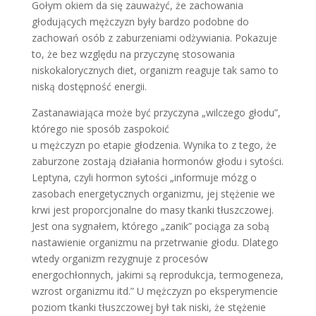
Gołym okiem da się zauważyć, że zachowania
głodujących mężczyzn były bardzo podobne do
zachowań osób z zaburzeniami odżywiania. Pokazuje
to, że bez względu na przyczynę stosowania
niskokalorycznych diet, organizm reaguje tak samo to
niską dostępność energii.
Zastanawiająca może być przyczyna „wilczego głodu”,
którego nie sposób zaspokoić
u mężczyzn po etapie głodzenia. Wynika to z tego, że
zaburzone zostają działania hormonów głodu i sytości.
Leptyna, czyli hormon sytości „informuje mózg o
zasobach energetycznych organizmu, jej stężenie we
krwi jest proporcjonalne do masy tkanki tłuszczowej.
Jest ona sygnałem, którego „zanik” pociąga za sobą
nastawienie organizmu na przetrwanie głodu. Dlatego
wtedy organizm rezygnuje z procesów
energochłonnych, jakimi są reprodukcja, termogeneza,
wzrost organizmu itd.” U mężczyzn po eksperymencie
poziom tkanki tłuszczowej był tak niski, że stężenie