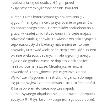
i izolowania się od osób, z którymi przed
eksperymentem byli emocjonalnie związani.
III etap: Okres kontrolowanego dokarmiania (12
tygodni) – mający na celu przywrócenie organizmów
do poprzedniego stanu. Uczestników podzielono na 4
grupy, w każdej z nich stosowano inną dietę mającą
odwrócić skutki głodówki. To właśnie wnioski płynące z
tego etapu były dla badaczy najcenniejsze i to one
pozwoliły uratować wiele osób cierpiących głód. W tym
okresie większość badanych miała ogromny apetyt,
była ciągle głodna. Mimo że dopiero zjedli posiłek,
mieli ochotę na jeszcze. Metaforycznie można
powiedzieć, że to „głowa” tych mężczyzn głodna.
Wykończeni tygodniami restrykcji, organizm domagał
się jak najszybszego odbudowania strat, które poniósł.
Kilka osób złamało dietę poprzez napady
kompulsywnego objadania się (odnotowano przypadki
spożycia 8-10 tys. kalorii w ciągu jednego popołudnia).