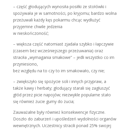
– część głodujących wynosiła posiłki ze stołówki i
spożywała je w samotności, po kryjomu; bardzo wolna
przeżuwali każdy kęs pokarmu chcąc wydłużyć
przyjemne chwile jedzenia
w nieskończoność;
– większa część natomiast zjadała szybko i łapczywie
(czasem bez wcześniejszego przeżuwania) oraz
straciła „wymagania smakowe” – jedli wszystko co im
przyniesiono,
bez względu na to czy to im smakowało, czy nie;
– zwiększyło się spożycie soli i innych przypraw, a
także kawy i herbaty; głodujący starali się zagłuszyć
głód przez picie napojów; niezwykle popularne stało
się również żucie gumy do żucia;
Zauważalne były również konsekwencje fizyczne.
Doszło do zaburzeń i upośledzeń wydolności organów
wewnętrznych. Uczestnicy stracili ponad 25% swojej