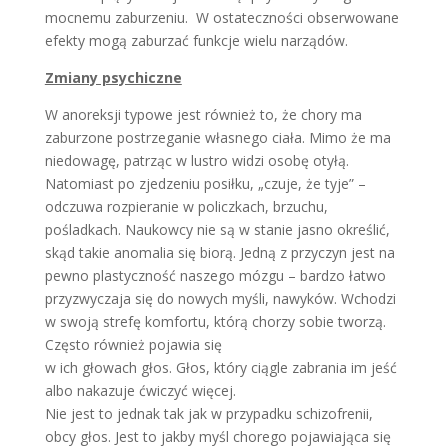
mocnemu zaburzeniu. W ostateczności obserwowane
efekty mogą zaburzać funkcje wielu narządów.
Zmiany psychiczne
W anoreksji typowe jest również to, że chory ma
zaburzone postrzeganie własnego ciała. Mimo że ma
niedowagę, patrząc w lustro widzi osobę otyłą.
Natomiast po zjedzeniu posiłku, „czuje, że tyje” –
odczuwa rozpieranie w policzkach, brzuchu,
pośladkach. Naukowcy nie są w stanie jasno określić,
skąd takie anomalia się biorą. Jedną z przyczyn jest na
pewno plastyczność naszego mózgu – bardzo łatwo
przyzwyczaja się do nowych myśli, nawyków. Wchodzi
w swoją strefę komfortu, którą chorzy sobie tworzą.
Często również pojawia się
w ich głowach głos. Głos, który ciągle zabrania im jeść
albo nakazuje ćwiczyć więcej.
Nie jest to jednak tak jak w przypadku schizofrenii,
obcy głos. Jest to jakby myśl chorego pojawiająca się