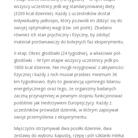
wszyscy uczestnicy jedli wg standaryzowanej diety
(3200 kcal dziennie). Każdy z uczestników dostał
indywidualny jadłospis, który pozwolił im zbliżyć się do
swojej optymalnej wagi (tzw. set point). Zbadano
również ich stan psychiczny i fizyczny, by zdobyć
materiał porównawczy do kolejnych faz eksperymentu.
II etap: Okres głodówki (24 tygodnie), a właściwie pół-
głodówki – W tym etapie wszyscy uczestnicy jedli po
1800 kcal dziennie. Nie mogli rezygnować z aktywności
fizycznej i każdy z nich musiał przebiec minimum 36
km tygodniowo. Było to gwarancją ujemnego bilansu
energetycznego oraz tego, że organizmy badanych
zaczną przynajmniej w pewnym stopniu funkcjonować
podobnie jak niedożywieni Europejczycy. Każdy z
uczestników prowadził dziennik, w którym zapisywał
swoje przemyślenia z eksperymentu.
Mężczyźni otrzymywali dwa posiłki dziennie, dwa
zestawy do wyboru: kapustę, rzepę i pół szklanki mleka