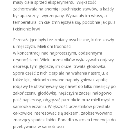
masy ciała sprzed eksperymentu. Większość
zachorowała na anemię i puchnięcie stawów, a każdy
był apatyczny i wyczerpany. Wypadały im włosy, a
temperatura ich ciał zmniejszyła się, podobnie jak puls
i ciśnienie krwi.
Przerażające były też zmiany psychiczne, które zaszły
u mężczyzn. Mieli oni trudności
w koncentracji nad najprostszymi, codziennymi
czynnościami. Wielu uczestników wykazywało objawy
depresji, tym głębsze, im dłużej trwała głodówka.
Spora część z nich cierpiała na wahania nastroju, a
także lęki, niekontrolowane napady gniewu, apatię
(objawy te utrzymywały się nawet do kilku miesięcy po
zakończeniu głodówki). Mężczyźni zaczęli nałogowo
palić papierosy, obgryzać paznokcie oraz mieli myśli o
samookaleczaniu. Większość uczestników przestała
całkowicie interesować się seksem, zaobserwowano
znaczący spadek libido. Ponadto wzrosła tendencja do
przebywania w samotności