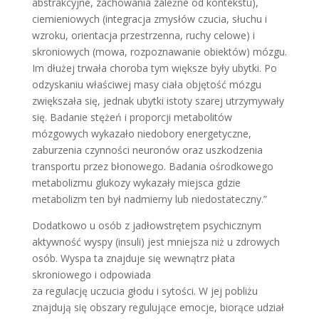
abstrakcyjne, zachowania zależne od kontekstu),
ciemieniowych (integracja zmysłów czucia, słuchu i
wzroku, orientacja przestrzenna, ruchy celowe) i
skroniowych (mowa, rozpoznawanie obiektów) mózgu.
Im dłużej trwała choroba tym większe były ubytki. Po
odzyskaniu właściwej masy ciała objętość mózgu
zwiększała się, jednak ubytki istoty szarej utrzymywały
się. Badanie stężeń i proporcji metabolitów
mózgowych wykazało niedobory energetyczne,
zaburzenia czynności neuronów oraz uszkodzenia
transportu przez błonowego. Badania ośrodkowego
metabolizmu glukozy wykazały miejsca gdzie
metabolizm ten był nadmierny lub niedostateczny.”
Dodatkowo u osób z jadłowstrętem psychicznym
aktywność wyspy (insuli) jest mniejsza niż u zdrowych
osób. Wyspa ta znajduje się wewnątrz płata
skroniowego i odpowiada
za regulację uczucia głodu i sytości. W jej pobliżu
znajdują się obszary regulujące emocje, biorące udział