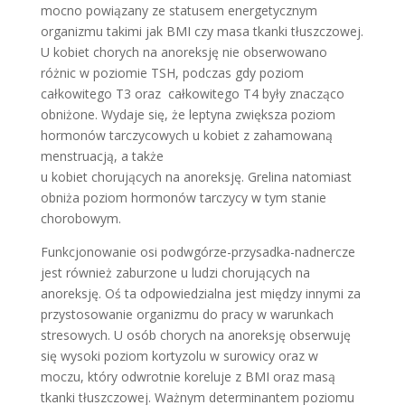
mocno powiązany ze statusem energetycznym
organizmu takimi jak BMI czy masa tkanki tłuszczowej.
U kobiet chorych na anoreksję nie obserwowano
różnic w poziomie TSH, podczas gdy poziom
całkowitego T3 oraz całkowitego T4 były znacząco
obniżone. Wydaje się, że leptyna zwiększa poziom
hormonów tarczycowych u kobiet z zahamowaną
menstruacją, a także
u kobiet chorujących na anoreksję. Grelina natomiast
obniża poziom hormonów tarczycy w tym stanie
chorobowym.
Funkcjonowanie osi podwgórze-przysadka-nadnercze
jest również zaburzone u ludzi chorujących na
anoreksję. Oś ta odpowiedzialna jest między innymi za
przystosowanie organizmu do pracy w warunkach
stresowych. U osób chorych na anoreksję obserwuję
się wysoki poziom kortyzolu w surowicy oraz w
moczu, który odwrotnie koreluje z BMI oraz masą
tkanki tłuszczowej. Ważnym determinantem poziomu