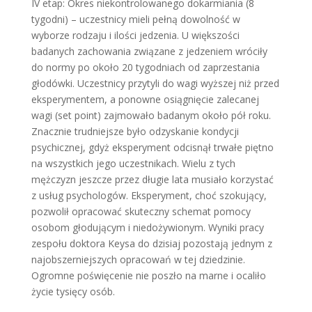
IV etap: Okres niekontrolowanego dokarmiania (8
tygodni) – uczestnicy mieli pełną dowolność w
wyborze rodzaju i ilości jedzenia. U większości
badanych zachowania związane z jedzeniem wróciły
do normy po około 20 tygodniach od zaprzestania
głodówki. Uczestnicy przytyli do wagi wyższej niż przed
eksperymentem, a ponowne osiągnięcie zalecanej
wagi (set point) zajmowało badanym około pół roku.
Znacznie trudniejsze było odzyskanie kondycji
psychicznej, gdyż eksperyment odcisnął trwałe piętno
na wszystkich jego uczestnikach. Wielu z tych
mężczyzn jeszcze przez długie lata musiało korzystać
z usług psychologów. Eksperyment, choć szokujący,
pozwolił opracować skuteczny schemat pomocy
osobom głodującym i niedożywionym. Wyniki pracy
zespołu doktora Keysa do dzisiaj pozostają jednym z
najobszerniejszych opracowań w tej dziedzinie.
Ogromne poświęcenie nie poszło na marne i ocaliło
życie tysięcy osób.