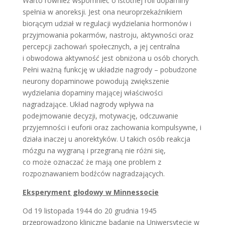
Warto również wspomnieć o istotnej roli dopaminy
spełnia w anoreksji. Jest ona neuroprzekaźnikiem
biorącym udział w regulacji wydzielania hormonów i
przyjmowania pokarmów, nastroju, aktywności oraz
percepcji zachowań społecznych, a jej centralna
i obwodowa aktywność jest obniżona u osób chorych.
Pełni ważną funkcję w układzie nagrody – pobudzone
neurony dopaminowe powodują zwiększenie
wydzielania dopaminy mającej właściwości
nagradzające. Układ nagrody wpływa na
podejmowanie decyzji, motywację, odczuwanie
przyjemności i euforii oraz zachowania kompulsywne, i
działa inaczej u anorektyków. U takich osób reakcja
mózgu na wygraną i przegraną nie różni się,
co może oznaczać że mają one problem z
rozpoznawaniem bodźców nagradzających.
Eksperyment głodowy w Minnessocie
Od 19 listopada 1944 do 20 grudnia 1945
przeprowadzono kliniczne badanie na Uniwersytecie w