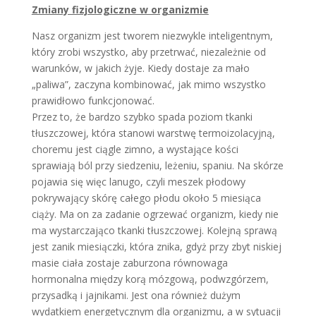
Zmiany fizjologiczne w organizmie
Nasz organizm jest tworem niezwykle inteligentnym,
który zrobi wszystko, aby przetrwać, niezależnie od
warunków, w jakich żyje. Kiedy dostaje za mało
„paliwa”, zaczyna kombinować, jak mimo wszystko
prawidłowo funkcjonować.
Przez to, że bardzo szybko spada poziom tkanki
tłuszczowej, która stanowi warstwę termoizolacyjną,
choremu jest ciągle zimno, a wystające kości
sprawiają ból przy siedzeniu, leżeniu, spaniu. Na skórze
pojawia się więc lanugo, czyli meszek płodowy
pokrywający skórę całego płodu około 5 miesiąca
ciąży. Ma on za zadanie ogrzewać organizm, kiedy nie
ma wystarczająco tkanki tłuszczowej. Kolejną sprawą
jest zanik miesiączki, która znika, gdyż przy zbyt niskiej
masie ciała zostaje zaburzona równowaga
hormonalna między korą mózgową, podwzgórzem,
przysadką i jajnikami. Jest ona również dużym
wydatkiem energetycznym dla organizmu, a w sytuacji