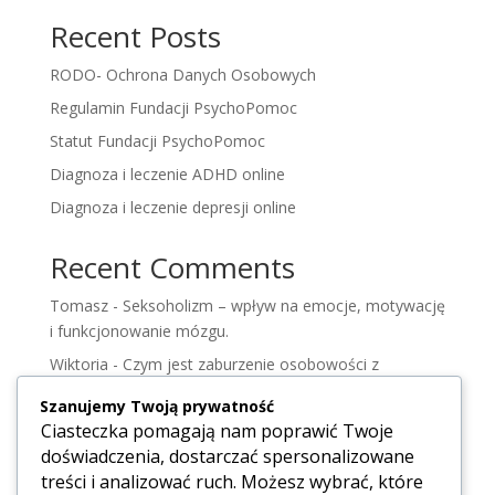
Recent Posts
RODO- Ochrona Danych Osobowych
Regulamin Fundacji PsychoPomoc
Statut Fundacji PsychoPomoc
Diagnoza i leczenie ADHD online
Diagnoza i leczenie depresji online
Recent Comments
Tomasz
-
Seksoholizm – wpływ na emocje, motywację
i funkcjonowanie mózgu.
Wiktoria
-
Czym jest zaburzenie osobowości z
pogranicza – zrozumieć osobowość borderlin.
Szanujemy Twoją prywatność
Wiktoria
-
Zdrada
Ciasteczka pomagają nam poprawić Twoje
doświadczenia, dostarczać spersonalizowane
Wiktoria
-
Syndrom DDA, jak alkoholizm dotyka
treści i analizować ruch. Możesz wybrać, które
Polaków.