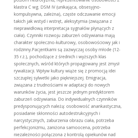
klastra C wg. DSM IV (unikająca, obsesyjno-
kompulsywna, zależna), częste odczuwanie emocji
takich jak wstyd i wstręt, aleksytymia (związana z
nieprawidłową interpretacja sygnałów płynących z
ciała). Czynniki rozwoju zaburzeń odżywiania mają
charakter społeczno-kulturowy, osobowościowy jak i
rodzinny.Pacjentkami są zazwyczaj osoby młode (12-
35 r.ż.), pochodzące z średnich i wyższych klas
społecznych, wśród których propagowany jest zmysł
rywalizacji. Wpływ kultury wiąże się z promocją idei
szczupłej sylwetki jako piękniejszej. Emigracja,
związana z trudnościami w adaptacji do nowych
warunków życia, jest jeszcze jednym predyktorem
zaburzeń odżywiania. Do indywidualnych czynników
predysponujących należą: osobowość anankastyczna,
posiadanie skłonności autodestrukcyjnych i
narcystycznych, zaburzenia obrazu ciała, potrzeba
perfekcjonizmu, zaniżona samoocena, potrzeba
niezależności połączona z kontrolą opiekunów nad