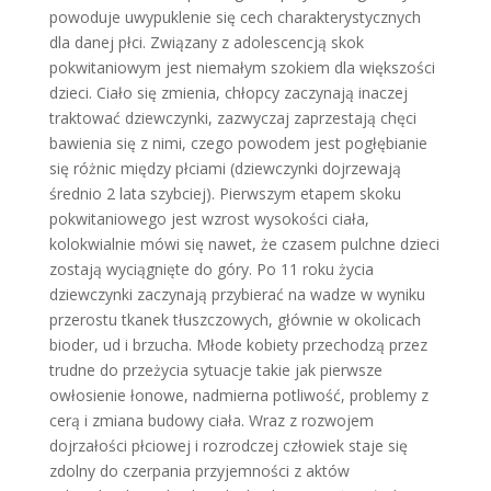
powoduje uwypuklenie się cech charakterystycznych
dla danej płci. Związany z adolescencją skok
pokwitaniowym jest niemałym szokiem dla większości
dzieci. Ciało się zmienia, chłopcy zaczynają inaczej
traktować dziewczynki, zazwyczaj zaprzestają chęci
bawienia się z nimi, czego powodem jest pogłębianie
się różnic między płciami (dziewczynki dojrzewają
średnio 2 lata szybciej). Pierwszym etapem skoku
pokwitaniowego jest wzrost wysokości ciała,
kolokwialnie mówi się nawet, że czasem pulchne dzieci
zostają wyciągnięte do góry. Po 11 roku życia
dziewczynki zaczynają przybierać na wadze w wyniku
przerostu tkanek tłuszczowych, głównie w okolicach
bioder, ud i brzucha. Młode kobiety przechodzą przez
trudne do przeżycia sytuacje takie jak pierwsze
owłosienie łonowe, nadmierna potliwość, problemy z
cerą i zmiana budowy ciała. Wraz z rozwojem
dojrzałości płciowej i rozrodczej człowiek staje się
zdolny do czerpania przyjemności z aktów