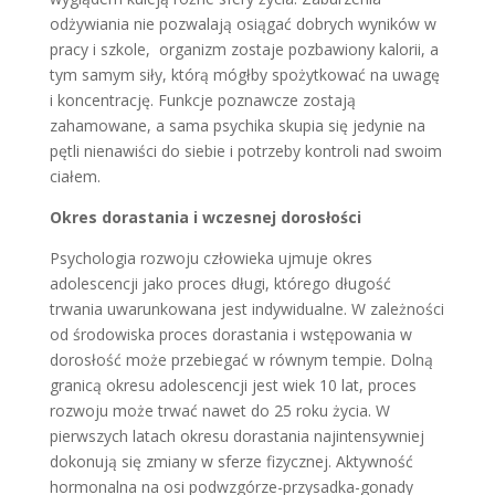
odżywiania nie pozwalają osiągać dobrych wyników w
pracy i szkole, organizm zostaje pozbawiony kalorii, a
tym samym siły, którą mógłby spożytkować na uwagę
i koncentrację. Funkcje poznawcze zostają
zahamowane, a sama psychika skupia się jedynie na
pętli nienawiści do siebie i potrzeby kontroli nad swoim
ciałem.
Okres dorastania i wczesnej dorosłości
Psychologia rozwoju człowieka ujmuje okres
adolescencji jako proces długi, którego długość
trwania uwarunkowana jest indywidualne. W zależności
od środowiska proces dorastania i wstępowania w
dorosłość może przebiegać w równym tempie. Dolną
granicą okresu adolescencji jest wiek 10 lat, proces
rozwoju może trwać nawet do 25 roku życia. W
pierwszych latach okresu dorastania najintensywniej
dokonują się zmiany w sferze fizycznej. Aktywność
hormonalna na osi podwzgórze-przysadka-gonady