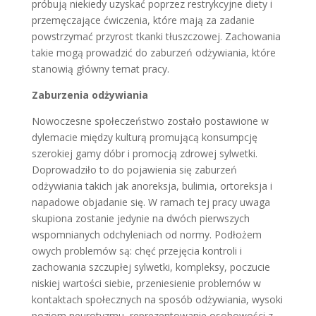
próbują niekiedy uzyskać poprzez restrykcyjne diety i
przemęczające ćwiczenia, które mają za zadanie
powstrzymać przyrost tkanki tłuszczowej. Zachowania
takie mogą prowadzić do zaburzeń odżywiania, które
stanowią główny temat pracy.
Zaburzenia odżywiania
Nowoczesne społeczeństwo zostało postawione w
dylemacie między kulturą promującą konsumpcję
szerokiej gamy dóbr i promocją zdrowej sylwetki.
Doprowadziło to do pojawienia się zaburzeń
odżywiania takich jak anoreksja, bulimia, ortoreksja i
napadowe objadanie się. W ramach tej pracy uwaga
skupiona zostanie jedynie na dwóch pierwszych
wspomnianych odchyleniach od normy. Podłożem
owych problemów są: chęć przejęcia kontroli i
zachowania szczupłej sylwetki, kompleksy, poczucie
niskiej wartości siebie, przeniesienie problemów w
kontaktach społecznych na sposób odżywiania, wysoki
poziom neurotyzmu, reprezentowanie osobowości z