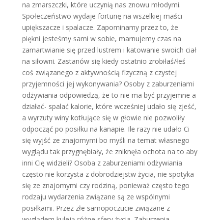
na zmarszczki, które uczynią nas znowu młodymi.
Społeczeństwo wydaje fortunę na wszelkiej maści
upiększacze i spalacze. Zapominamy przez to, że
piękni jesteśmy sami w sobie, marnujemy czas na
zamartwianie się przed lustrem i katowanie swoich ciał
na siłowni. Zastanów się kiedy ostatnio zrobiłaś/łeś
coś związanego z aktywnością fizyczną z czystej
przyjemności jej wykonywania? Osoby z zaburzeniami
odżywiania odpowiedzą, że to nie ma być przyjemne a
działać- spalać kalorie, które wcześniej udało się zjeść,
a wyrzuty winy kotłujące się w głowie nie pozwoliły
odpocząć po posiłku na kanapie. Ile razy nie udało Ci
się wyjść ze znajomymi bo myśli na temat własnego
wyglądu tak przygnębiały, że zniknęła ochota na to aby
inni Cię widzieli? Osoba z zaburzeniami odżywiania
często nie korzysta z dobrodziejstw życia, nie spotyka
się ze znajomymi czy rodziną, ponieważ często tego
rodzaju wydarzenia związane są ze wspólnymi
posiłkami. Przez złe samopoczucie związane z
wyglądem kuleją różne sfery życia. Zaburzenia