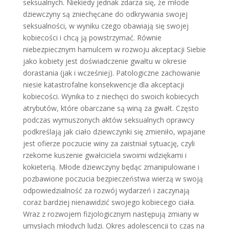
seksualnych. Niekiedy jednak zdarza się, że młode
dziewczyny są zniechęcane do odkrywania swojej
seksualności, w wyniku czego obawiają się swojej
kobiecości i chcą ją powstrzymać. Równie
niebezpiecznym hamulcem w rozwoju akceptacji Siebie
jako kobiety jest doświadczenie gwałtu w okresie
dorastania (jak i wcześniej). Patologiczne zachowanie
niesie katastrofalne konsekwencje dla akceptacji
kobiecości. Wynika to z niechęci do swoich kobiecych
atrybutów, które obarczane są winą za gwałt. Często
podczas wymuszonych aktów seksualnych oprawcy
podkreślają jak ciało dziewczynki się zmieniło, wpajane
jest ofierze poczucie winy za zaistniał sytuację, czyli
rzekome kuszenie gwałciciela swoimi wdziękami i
kokieterią. Młode dziewczyny będąc zmanipulowane i
pozbawione poczucia bezpieczeństwa wierzą w swoją
odpowiedzialność za rozwój wydarzeń i zaczynają
coraz bardziej nienawidzić swojego kobiecego ciała.
Wraz z rozwojem fizjologicznym następują zmiany w
umysłach młodych ludzi. Okres adolescencji to czas na