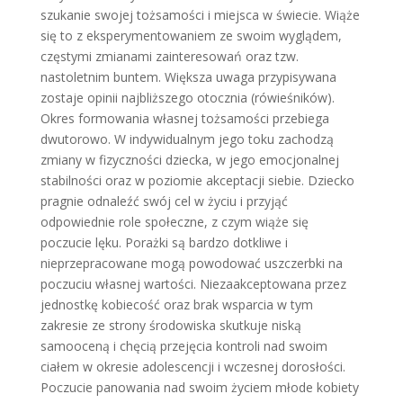
szukanie swojej tożsamości i miejsca w świecie. Wiąże
się to z eksperymentowaniem ze swoim wyglądem,
częstymi zmianami zainteresowań oraz tzw.
nastoletnim buntem. Większa uwaga przypisywana
zostaje opinii najbliższego otocznia (rówieśników).
Okres formowania własnej tożsamości przebiega
dwutorowo. W indywidualnym jego toku zachodzą
zmiany w fizyczności dziecka, w jego emocjonalnej
stabilności oraz w poziomie akceptacji siebie. Dziecko
pragnie odnaleźć swój cel w życiu i przyjąć
odpowiednie role społeczne, z czym wiąże się
poczucie lęku. Porażki są bardzo dotkliwe i
nieprzepracowane mogą powodować uszczerbki na
poczuciu własnej wartości. Niezaakceptowana przez
jednostkę kobiecość oraz brak wsparcia w tym
zakresie ze strony środowiska skutkuje niską
samooceną i chęcią przejęcia kontroli nad swoim
ciałem w okresie adolescencji i wczesnej dorosłości.
Poczucie panowania nad swoim życiem młode kobiety