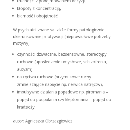
trudności z podejmowaniem decyzji,
kłopoty z koncentracją,
bierność i obojętność.
W psychiatrii znane są także formy patologicznie
ukierunkowanej motywacji (nieprawidłowe potrzeby i
motywy):
czynności dziwaczne, bezsensowne, stereotypy
ruchowe (upośledzenie umysłowe, schizofrenia,
autyzm)
natręctwa ruchowe (przymusowe ruchy
zmniejszające napięcie np. nerwica natręctw),
impulsywne działania popędowe np. piromania –
popęd do podpalania czy kleptomania – popęd do
kradzieży.
autor: Agnieszka Obrzazgiewicz