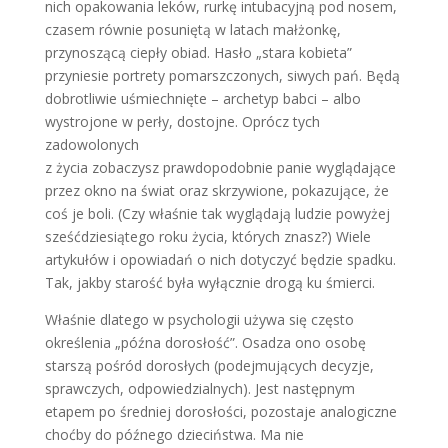
nich opakowania leków, rurkę intubacyjną pod nosem,
czasem równie posuniętą w latach małżonkę,
przynoszącą ciepły obiad. Hasło „stara kobieta”
przyniesie portrety pomarszczonych, siwych pań. Będą
dobrotliwie uśmiechnięte – archetyp babci – albo
wystrojone w perły, dostojne. Oprócz tych
zadowolonych
z życia zobaczysz prawdopodobnie panie wyglądające
przez okno na świat oraz skrzywione, pokazujące, że
coś je boli. (Czy właśnie tak wyglądają ludzie powyżej
sześćdziesiątego roku życia, których znasz?) Wiele
artykułów i opowiadań o nich dotyczyć będzie spadku.
Tak, jakby starość była wyłącznie drogą ku śmierci.
Właśnie dlatego w psychologii używa się często
określenia „późna dorosłość”. Osadza ono osobę
starszą pośród dorosłych (podejmujących decyzje,
sprawczych, odpowiedzialnych). Jest następnym
etapem po średniej dorosłości, pozostaje analogiczne
choćby do późnego dzieciństwa. Ma nie