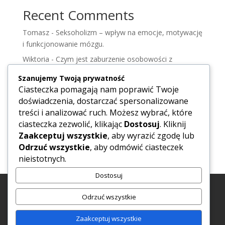
Recent Comments
Tomasz
-
Seksoholizm – wpływ na emocje, motywację
i funkcjonowanie mózgu.
Wiktoria
-
Czym jest zaburzenie osobowości z
pogranicza – zrozumieć osobowość borderlin.
Szanujemy Twoją prywatność
Wiktoria
-
Zdrada
Ciasteczka pomagają nam poprawić Twoje
doświadczenia, dostarczać spersonalizowane
Wiktoria
-
Syndrom DDA, jak alkoholizm dotyka
treści i analizować ruch. Możesz wybrać, które
Polaków.
ciasteczka zezwolić, klikając
Dostosuj
. Kliknij
Hanna
-
Negatywne czynniki wpływające na
Zaakceptuj wszystkie
, aby wyrazić zgodę lub
samopoczucie.
Odrzuć wszystkie
, aby odmówić ciasteczek
nieistotnych.
Dostosuj
Psycholog Iława
Psycholog Warszawa Praga Południe
Odrzuć wszystkie
Księgowa Online
Księgowa Iława
Księgowa Susz
Księgowa Ostróda
Księgowa Olsztyn
Zaakceptuj wszystkie