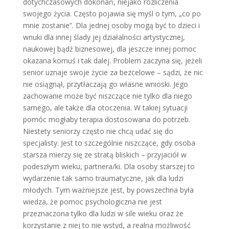
dotychczasowych dokonań, niejako rozliczenia
swojego życia. Często pojawia się myśl o tym, „co po
mnie zostanie”. Dla jednej osoby mogą być to dzieci i
wnuki dla innej ślady jej działalności artystycznej,
naukowej bądź biznesowej, dla jeszcze innej pomoc
okazana komuś i tak dalej. Problem zaczyna się, jeżeli
senior uznaje swoje życie za bezcelowe – sądzi, że nic
nie osiągnął, przytłaczają go własne wnioski. Jego
zachowanie może być niszczące nie tylko dla niego
samego, ale także dla otoczenia. W takiej sytuacji
pomóc mogłaby terapia dostosowana do potrzeb.
Niestety seniorzy często nie chcą udać się do
specjalisty. Jest to szczególnie niszczące, gdy osoba
starsza mierzy się ze stratą bliskich – przyjaciół w
podeszłym wieku, partnera/ki. Dla osoby starszej to
wydarzenie tak samo traumatyczne, jak dla ludzi
młodych. Tym ważniejsze jest, by powszechna była
wiedza, że pomoc psychologiczna nie jest
przeznaczona tylko dla ludzi w sile wieku oraz że
korzystanie z niej to nie wstyd, a realna możliwość