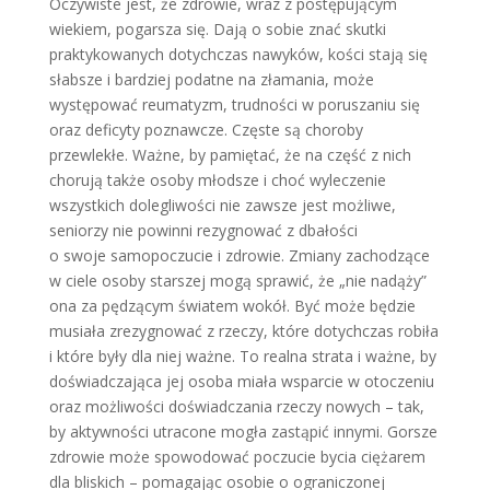
Oczywiste jest, że zdrowie, wraz z postępującym
wiekiem, pogarsza się. Dają o sobie znać skutki
praktykowanych dotychczas nawyków, kości stają się
słabsze i bardziej podatne na złamania, może
występować reumatyzm, trudności w poruszaniu się
oraz deficyty poznawcze. Częste są choroby
przewlekłe. Ważne, by pamiętać, że na część z nich
chorują także osoby młodsze i choć wyleczenie
wszystkich dolegliwości nie zawsze jest możliwe,
seniorzy nie powinni rezygnować z dbałości
o swoje samopoczucie i zdrowie. Zmiany zachodzące
w ciele osoby starszej mogą sprawić, że „nie nadąży”
ona za pędzącym światem wokół. Być może będzie
musiała zrezygnować z rzeczy, które dotychczas robiła
i które były dla niej ważne. To realna strata i ważne, by
doświadczająca jej osoba miała wsparcie w otoczeniu
oraz możliwości doświadczania rzeczy nowych – tak,
by aktywności utracone mogła zastąpić innymi. Gorsze
zdrowie może spowodować poczucie bycia ciężarem
dla bliskich – pomagając osobie o ograniczonej