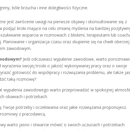
eny, bóle brzucha i inne dolegliwości fizyczne.
e jest zwrócenie uwagi na pierwsze objawy i skonsultowanie się z
na podjąć kroki mające na celu zmianę myślenia na bardziej pozytywn
poszukiwanie wsparcia w rozmowach z bliskimi, terapeutami lub coach
Planowanie i organizacja czasu oraz skupienie się na chwili obecnej
niem zawodowym.
zawodowym?
Jeśli odczuwasz wypalenie zawodowe, warto porozmawi
wyrażenia swojej troski o jakość wykonywanej pracy oraz o swoje
y wyrazić gotowość do współpracy i rozwiązania problemu, ale także ja
adzić taką rozmowę?
t wypalenia zawodowego warto przeprowadzić w spokojnej atmosfe
ich obawach i potrzebach.
ą Twoje potrzeby i oczekiwania oraz jakie rozwiązania proponujesz.
 rozmowy z pracodawcą.
owy warto jasno i otwarcie mówić o swoich uczuciach i potrzebach.