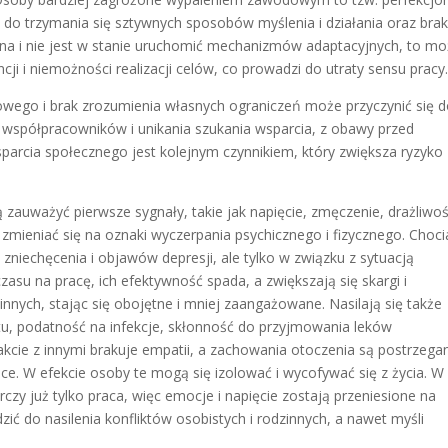
ą do trzymania się sztywnych sposobów myślenia i działania oraz bra
tyczna i nie jest w stanie uruchomić mechanizmów adaptacyjnych, to m
ji i niemożności realizacji celów, co prowadzi do utraty sensu pracy
wego i brak zrozumienia własnych ograniczeń może przyczynić się 
 współpracowników i unikania szukania wsparcia, z obawy przed
parcia społecznego jest kolejnym czynnikiem, który zwiększa ryzyko
ważyć pierwsze sygnały, takie jak napięcie, zmęczenie, drażliwoś
mieniać się na oznaki wyczerpania psychicznego i fizycznego. Choci
 zniechęcenia i objawów depresji, ale tylko w związku z sytuacją
u na pracę, ich efektywność spada, a zwiększają się skargi i
nnych, stając się obojętne i mniej zaangażowane. Nasilają się także
ytu, podatność na infekcje, skłonność do przyjmowania leków
kcie z innymi brakuje empatii, a zachowania otoczenia są postrzega
ce. W efekcie osoby te mogą się izolować i wycofywać się z życia. W
czy już tylko praca, więc emocje i napięcie zostają przeniesione na
dzić do nasilenia konfliktów osobistych i rodzinnych, a nawet myśli