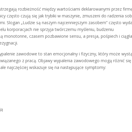
strzegają rozbieżność między wartościami deklarowanymi przez firmę
icy często czują się jak trybiki w maszynie, zmuszeni do radzenia sob
ami. Slogan „Ludzie są naszym najcenniejszym zasobem” często wyd
 wielu korporacjach nie sprzyja twórczemu myśleniu, budzeniu
 są monotonne, czasem pozbawione sensu, a presja, pośpiech i ciągł
ezygnacji.
palenie zawodowe to stan emocjonalny i fizyczny, który może wystą
związanego z pracą. Objawy wypalenia zawodowego mogą różnić się
 ale najczęściej wskazuje się na następujące symptomy:
ją