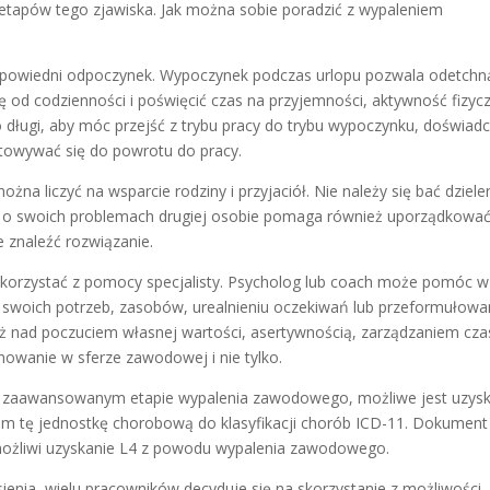
h etapów tego zjawiska. Jak można sobie poradzić z wypaleniem
odpowiedni odpoczynek. Wypoczynek podczas urlopu pozwala odetchn
 od codzienności i poświęcić czas na przyjemności, aktywność fizyc
o długi, aby móc przejść z trybu pracy do trybu wypoczynku, doświad
towywać się do powrotu do pracy.
żna liczyć na wsparcie rodziny i przyjaciół. Nie należy się bać dziele
nie o swoich problemach drugiej osobie pomaga również uporządkowa
e znaleźć rozwiązanie.
 skorzystać z pomocy specjalisty. Psycholog lub coach może pomóc w
iu swoich potrzeb, zasobów, urealnieniu oczekiwań lub przeformułowa
eż nad poczuciem własnej wartości, asertywnością, zarządzaniem cz
owanie w sferze zawodowej i nie tylko.
na zaawansowanym etapie wypalenia zawodowego, możliwe jest uzys
m tę jednostkę chorobową do klasyfikacji chorób ICD-11. Dokument
możliwi uzyskanie L4 z powodu wypalenia zawodowego.
sienia, wielu pracowników decyduje się na skorzystanie z możliwości