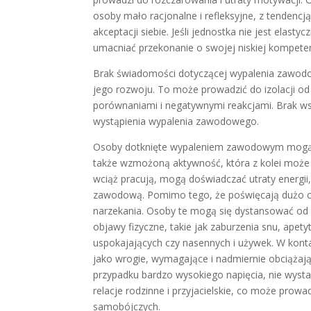
osoby mało racjonalne i refleksyjne, z tendencj
akceptacji siebie. Jeśli jednostka nie jest elas
umacniać przekonanie o swojej niskiej kompetenc
Brak świadomości dotyczącej wypalenia zawodo
jego rozwoju. To może prowadzić do izolacji od
porównaniami i negatywnymi reakcjami. Brak ws
wystąpienia wypalenia zawodowego.
Osoby dotknięte wypaleniem zawodowym mogą zau
także wzmożoną aktywność, która z kolei może z
wciąż pracują, mogą doświadczać utraty energii,
zawodową. Pomimo tego, że poświęcają dużo czas
narzekania. Osoby te mogą się dystansować od i
objawy fizyczne, takie jak zaburzenia snu, apet
uspokajających czy nasennych i używek. W konta
jako wrogie, wymagające i nadmiernie obciążają
przypadku bardzo wysokiego napięcia, nie wystar
relacje rodzinne i przyjacielskie, co może prowa
samobójczych.