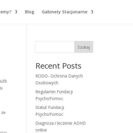
jemy?
Blog
Gabinety Stacjonarne
Szukaj
Recent Posts
RODO- Ochrona Danych
łużb
Osobowych
gu
Regulamin Fundacji
PsychoPomoc
Statut Fundacji
 ze
PsychoPomoc
Diagnoza i leczenie ADHD
online
ści,