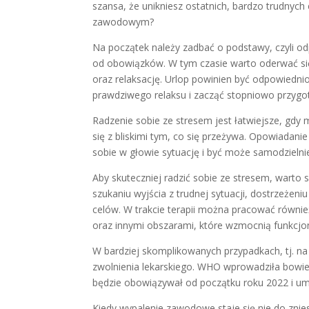
szansa, że unikniesz ostatnich, bardzo trudnyc
zawodowym?
Na początek należy zadbać o podstawy, czyli 
od obowiązków. W tym czasie warto oderwać się
oraz relaksację. Urlop powinien być odpowiedni
prawdziwego relaksu i zacząć stopniowo przygo
Radzenie sobie ze stresem jest łatwiejsze, gdy mo
się z bliskimi tym, co się przeżywa. Opowiada
sobie w głowie sytuację i być może samodzielni
Aby skuteczniej radzić sobie ze stresem, warto
szukaniu wyjścia z trudnej sytuacji, dostrzeżen
celów. W trakcie terapii można pracować równi
oraz innymi obszarami, które wzmocnią funkcjon
W bardziej skomplikowanych przypadkach, tj. 
zwolnienia lekarskiego. WHO wprowadziła bowie
będzie obowiązywał od początku roku 2022 i u
Kiedy wypalenie zawodowe staje się nie do znie