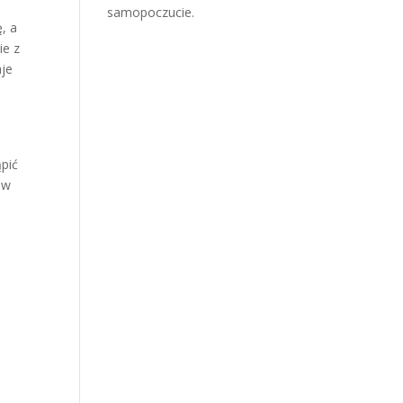
samopoczucie.
, a
ie z
aje
a
pić
 w