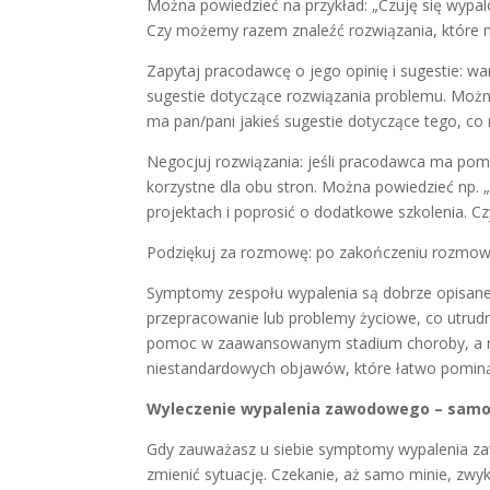
Można powiedzieć na przykład: „Czuję się wypa
Czy możemy razem znaleźć rozwiązania, które 
Zapytaj pracodawcę o jego opinię i sugestie: w
sugestie dotyczące rozwiązania problemu. Moż
ma pan/pani jakieś sugestie dotyczące tego, c
Negocjuj rozwiązania: jeśli pracodawca ma pom
korzystne dla obu stron. Można powiedzieć np. 
projektach i poprosić o dodatkowe szkolenia. Cz
Podziękuj za rozmowę: po zakończeniu rozmow
Symptomy zespołu wypalenia są dobrze opisane,
przepracowanie lub problemy życiowe, co utrudn
pomoc w zaawansowanym stadium choroby, a ni
niestandardowych objawów, które łatwo pominą
Wyleczenie wypalenia zawodowego – samodz
Gdy zauważasz u siebie symptomy wypalenia zaw
zmienić sytuację. Czekanie, aż samo minie, zwy