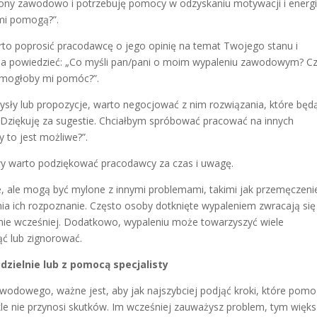
lony zawodowo i potrzebuję pomocy w odzyskaniu motywacji i energii
mi pomogą?”.
arto poprosić pracodawcę o jego opinię na temat Twojego stanu i
na powiedzieć: „Co myśli pan/pani o moim wypaleniu zawodowym? C
o mogłoby mi pomóc?”.
ysły lub propozycje, warto negocjować z nim rozwiązania, które będ
„Dziękuję za sugestie. Chciałbym spróbować pracować na innych
y to jest możliwe?”.
y warto podziękować pracodawcy za czas i uwagę.
 ale mogą być mylone z innymi problemami, takimi jak przemęczeni
ia ich rozpoznanie. Często osoby dotknięte wypaleniem zwracają się
e wcześniej. Dodatkowo, wypaleniu może towarzyszyć wiele
ć lub zignorować.
ielnie lub z pomocą specjalisty
odowego, ważne jest, aby jak najszybciej podjąć kroki, które pom
kle nie przynosi skutków. Im wcześniej zauważysz problem, tym więk