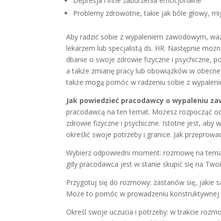
Depresja i inne zaburzenia emocjonalne
Problemy zdrowotne, takie jak bóle głowy, migr
Aby radzić sobie z wypaleniem zawodowym, ważn
lekarzem lub specjalistą ds. HR. Następnie moż
dbanie o swoje zdrowie fizyczne i psychiczne, 
a także zmianę pracy lub obowiązków w obecnej. 
także mogą pomóc w radzeniu sobie z wypale
Jak powiedzieć pracodawcy o wypaleniu 
pracodawcą na ten temat. Możesz rozpocząć od 
zdrowie fizyczne i psychiczne. Istotne jest, ab
określić swoje potrzeby i granice. Jak przeprow
Wybierz odpowiedni moment: rozmowę na tema
gdy pracodawca jest w stanie skupić się na Two
Przygotuj się do rozmowy: zastanów się, jakie s
Może to pomóc w prowadzeniu konstruktywnej
Określ swoje uczucia i potrzeby: w trakcie rozm