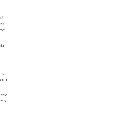
ąć
zną
czyć
nia
ć
niu
asem
kanie
 ten