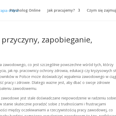
Psycholog Online
Jak pracujemy?
Czym się zajmu
przyczyny, zapobieganie,
a zawodowego, co jest szczególnie powszechne wśród tych, którzy
cia, jak np. pracownicy ochrony zdrowia, edukacji czy kryzysowych s
racowników w Polsce może doświadczyć wypalenia zawodowego w cią
ść pracy i zdrowie. Dlatego ważne jest, aby dbać o swoje zdrowie
 wypaleniu zawodowemu.
zawodowe jest stale doświadczane niepowodzenie w radzeniu sobie
w stanie skutecznie poradzić sobie z trudnościami i frustracjami
żności między oczekiwaniami a rzeczywistością pracy zawodowej, co
 Osoby bardziej zagrożone wypaleniem zawodowym to tzw. perfekcjoni