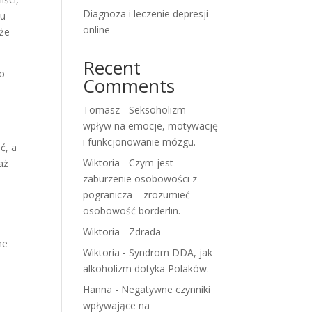
Diagnoza i leczenie depresji
ku
online
oże
.
Recent
do
Comments
Tomasz
-
Seksoholizm –
wpływ na emocje, motywację
i funkcjonowanie mózgu.
ć, a
Wiktoria
-
Czym jest
aż
zaburzenie osobowości z
pogranicza – zrozumieć
osobowość borderlin.
Wiktoria
-
Zdrada
ne
Wiktoria
-
Syndrom DDA, jak
alkoholizm dotyka Polaków.
Hanna
-
Negatywne czynniki
wpływające na