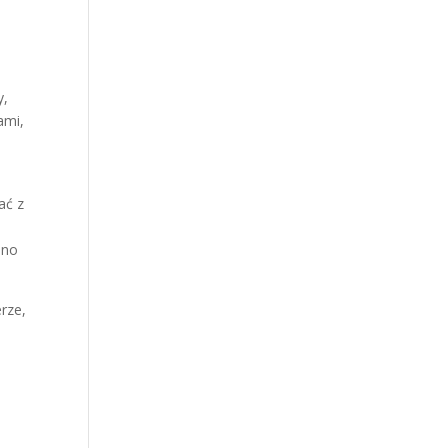
y,
ami,
ać z
sno
rze,