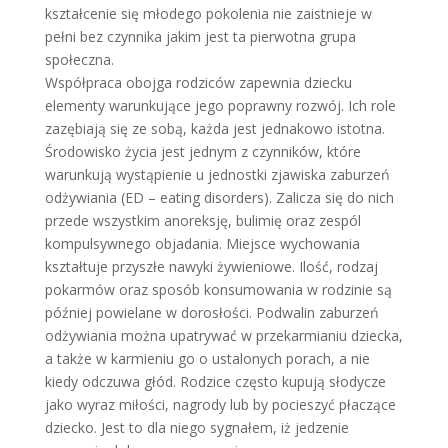
kształcenie się młodego pokolenia nie zaistnieje w
pełni bez czynnika jakim jest ta pierwotna grupa
społeczna.
Współpraca obojga rodziców zapewnia dziecku
elementy warunkujące jego poprawny rozwój. Ich role
zazębiają się ze sobą, każda jest jednakowo istotna.
Środowisko życia jest jednym z czynników, które
warunkują wystąpienie u jednostki zjawiska zaburzeń
odżywiania (ED – eating disorders). Zalicza się do nich
przede wszystkim anoreksję, bulimię oraz zespól
kompulsywnego objadania. Miejsce wychowania
kształtuje przyszłe nawyki żywieniowe. Ilość, rodzaj
pokarmów oraz sposób konsumowania w rodzinie są
później powielane w dorosłości. Podwalin zaburzeń
odżywiania można upatrywać w przekarmianiu dziecka,
a także w karmieniu go o ustalonych porach, a nie
kiedy odczuwa głód. Rodzice często kupują słodycze
jako wyraz miłości, nagrody lub by pocieszyć płaczące
dziecko. Jest to dla niego sygnałem, iż jedzenie