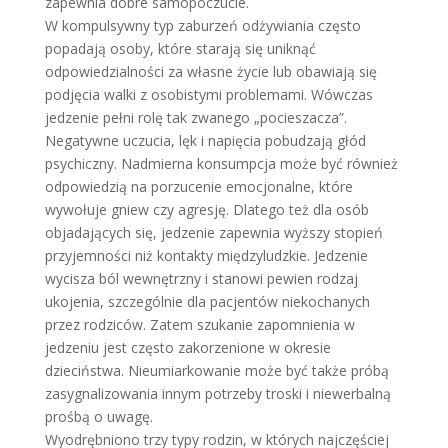
zapewnia dobre samopoczucie.
W kompulsywny typ zaburzeń odżywiania często
popadają osoby, które starają się uniknąć
odpowiedzialności za własne życie lub obawiają się
podjęcia walki z osobistymi problemami. Wówczas
jedzenie pełni rolę tak zwanego „pocieszacza”.
Negatywne uczucia, lęk i napięcia pobudzają głód
psychiczny. Nadmierna konsumpcja może być również
odpowiedzią na porzucenie emocjonalne, które
wywołuje gniew czy agresję. Dlatego też dla osób
objadających się, jedzenie zapewnia wyższy stopień
przyjemności niż kontakty międzyludzkie. Jedzenie
wycisza ból wewnętrzny i stanowi pewien rodzaj
ukojenia, szczególnie dla pacjentów niekochanych
przez rodziców. Zatem szukanie zapomnienia w
jedzeniu jest często zakorzenione w okresie
dzieciństwa. Nieumiarkowanie może być także próbą
zasygnalizowania innym potrzeby troski i niewerbalną
prośbą o uwagę.
Wyodrębniono trzy typy rodzin, w których najczęściej