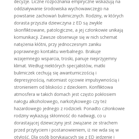
decyzje. Liczne rozpoznania empiryczne wskazują na
oddziaływanie środowiska wychowawczego na
powstanie zachowań bulimicznych. Rodziny, w których
dorasta przyszła dziewczyna z ED są zwykle
skonfliktowane, patologiczne, a jej członkowie unikają
komunikacji. Zawsze obserwuje się w nich schemat
natężenia kłótni, przy jednoczesnym zaniku
poprawnego kontaktu werbalnego. Brakuje
wzajemnego wsparcia, troski, panuje nieprzyjemny
klimat. Według niektórych specjalistów, matki
bulimiczek cechują się awanturniczością i
depresyjnością, natomiast ojcowie impulsywnością i
stronieniem od bliskości z dzieckiem. Konfliktowa
atmosfera w takich domach jest często pokłosiem
nałogu alkoholowego, narkotykowego czy też
hazardowego jednego z rodzicieli. Ponadto członkowie
rodziny wykazują skłonność do nadwagi, co u
dorastającej dziewczyny jest związane ze strachem
przed przytyciem i postanowieniem, iż nie wda się w
otyłość. Dla osób borykających się z ED jedzenie i