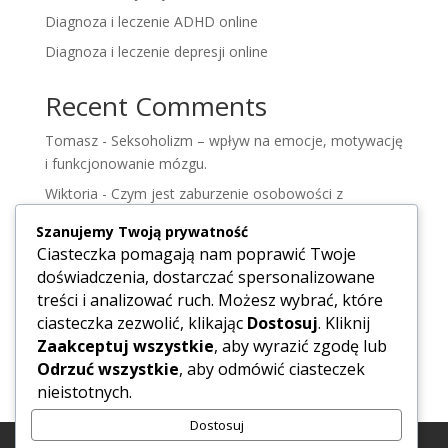
Diagnoza i leczenie ADHD online
Diagnoza i leczenie depresji online
Recent Comments
Tomasz
-
Seksoholizm – wpływ na emocje, motywację
i funkcjonowanie mózgu.
Wiktoria
-
Czym jest zaburzenie osobowości z
pogranicza – zrozumieć osobowość borderlin.
Szanujemy Twoją prywatność
Wiktoria
-
Zdrada
Ciasteczka pomagają nam poprawić Twoje
doświadczenia, dostarczać spersonalizowane
Wiktoria
-
Syndrom DDA, jak alkoholizm dotyka
treści i analizować ruch. Możesz wybrać, które
Polaków.
ciasteczka zezwolić, klikając
Dostosuj
. Kliknij
Hanna
-
Negatywne czynniki wpływające na
Zaakceptuj wszystkie
, aby wyrazić zgodę lub
samopoczucie.
Odrzuć wszystkie
, aby odmówić ciasteczek
nieistotnych.
Dostosuj