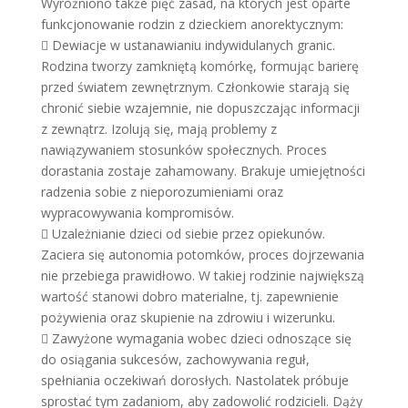
Wyróżniono także pięć zasad, na których jest oparte
funkcjonowanie rodzin z dzieckiem anorektycznym:
 Dewiacje w ustanawianiu indywidulanych granic.
Rodzina tworzy zamkniętą komórkę, formując barierę
przed światem zewnętrznym. Członkowie starają się
chronić siebie wzajemnie, nie dopuszczając informacji
z zewnątrz. Izolują się, mają problemy z
nawiązywaniem stosunków społecznych. Proces
dorastania zostaje zahamowany. Brakuje umiejętności
radzenia sobie z nieporozumieniami oraz
wypracowywania kompromisów.
 Uzależnianie dzieci od siebie przez opiekunów.
Zaciera się autonomia potomków, proces dojrzewania
nie przebiega prawidłowo. W takiej rodzinie największą
wartość stanowi dobro materialne, tj. zapewnienie
pożywienia oraz skupienie na zdrowiu i wizerunku.
 Zawyżone wymagania wobec dzieci odnoszące się
do osiągania sukcesów, zachowywania reguł,
spełniania oczekiwań dorosłych. Nastolatek próbuje
sprostać tym zadaniom, aby zadowolić rodzicieli. Dąży