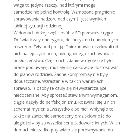
waga to jedyne rzeczy, nad którymi mogą
samodzielnie pełnić kontrolę. Wzmożone pragnienie
sprawowania nadzoru nad czymś, jest wynikiem
labilnej sytuacji rodzinnej.
W domach dużej części osób z ED przeważał rygor.
Doświadczały one rygoru, despotyzmu i nadmiernych
roszczeń. Żyły pod presją. Opiekunowie oczekiwali od
nich najlepszych ocen, nienagannego zachowania i
posłuszeństwa. Często ich zdanie w ogóle nie było
brane pod uwagę, musiały się całkowicie dostosować
do planów rodzicieli. Żadne kompromisy nie były
dopuszczalne. Wzrastanie w takich warunkach
sprawiło, iż osoby te czuły się niewystarczające,
niedoceniane. Aby sprostać stawianym wymaganiom,
ciągle dążyły do perfekcjonizmu. Rozwinął się u nich
schemat myślenia „wszystko albo nic”. Wpłynęło to
także na zaniżenie samooceny oraz skłonność do
uległości – by za wszelką cenę zadowolić innych. W ich
domach nierzadko pojawiało się porównywanie do