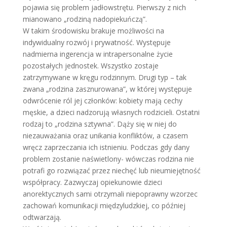
pojawia się problem jadłowstrętu. Pierwszy z nich
mianowano „rodziną nadopiekuńczą”.
W takim środowisku brakuje możliwości na
indywidualny rozwój i prywatność. Występuje
nadmierna ingerencja w intrapersonalne życie
pozostałych jednostek. Wszystko zostaje
zatrzymywane w kręgu rodzinnym. Drugi typ – tak
zwana „rodzina zasznurowana”, w której występuje
odwrócenie ról jej członków: kobiety mają cechy
męskie, a dzieci nadzorują własnych rodzicieli. Ostatni
rodzaj to „rodzina sztywna”. Dąży się w niej do
niezauważania oraz unikania konfliktów, a czasem
wręcz zaprzeczania ich istnieniu. Podczas gdy dany
problem zostanie naświetlony- wówczas rodzina nie
potrafi go rozwiązać przez niechęć lub nieumiejętność
współpracy. Zazwyczaj opiekunowie dzieci
anorektycznych sami otrzymali niepoprawny wzorzec
zachowań komunikacji międzyludzkiej, co później
odtwarzają.