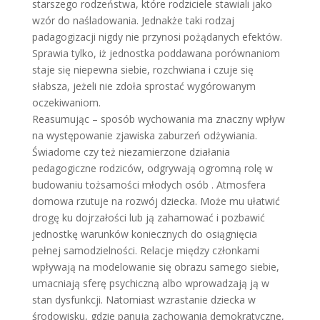
starszego rodzeństwa, które rodziciele stawiali jako
wzór do naśladowania. Jednakże taki rodzaj
padagogizacji nigdy nie przynosi pożądanych efektów.
Sprawia tylko, iż jednostka poddawana porównaniom
staje się niepewna siebie, rozchwiana i czuje się
słabsza, jeżeli nie zdoła sprostać wygórowanym
oczekiwaniom.
Reasumując – sposób wychowania ma znaczny wpływ
na występowanie zjawiska zaburzeń odżywiania.
Świadome czy też niezamierzone działania
pedagogiczne rodziców, odgrywają ogromną rolę w
budowaniu tożsamości młodych osób . Atmosfera
domowa rzutuje na rozwój dziecka. Może mu ułatwić
drogę ku dojrzałości lub ją zahamować i pozbawić
jednostkę warunków koniecznych do osiągnięcia
pełnej samodzielności. Relacje między członkami
wpływają na modelowanie się obrazu samego siebie,
umacniają sferę psychiczną albo wprowadzają ją w
stan dysfunkcji. Natomiast wzrastanie dziecka w
środowisku, gdzie panują zachowania demokratyczne,