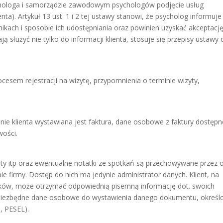
ychologa i samorządzie zawodowym psychologów podjęcie usług
ta). Artykuł 13 ust. 1 i 2 tej ustawy stanowi, że psycholog informuje
nikach i sposobie ich udostępniania oraz powinien uzyskać akceptacj
ą służyć nie tylko do informacji klienta, stosuje się przepisy ustawy 
sem rejestracji na wizytę, przypomnienia o terminie wizyty,
nie klienta wystawiana jest faktura, dane osobowe z faktury dostępn
wości.
sty itp oraz ewentualne notatki ze spotkań są przechowywane przez 
bie firmy. Dostęp do nich ma jedynie administrator danych. Klient, na
nków, może otrzymać odpowiednią pisemną informację dot. swoich
niezbędne dane osobowe do wystawienia danego dokumentu, określ
, PESEL).