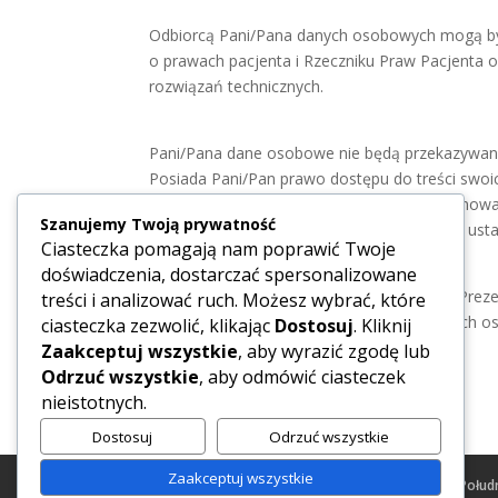
Odbiorcą Pani/Pana danych osobowych mogą być 
o prawach pacjenta i Rzeczniku Praw Pacjenta o
rozwiązań technicznych.
Pani/Pana dane osobowe nie będą przekazywane
Posiada Pani/Pan prawo dostępu do treści swoic
prawo do przenoszenia danych, o których mowa w
Szanujemy Twoją prywatność
Rzeczniku Praw Pacjenta oraz w przepisach ust
Ciasteczka pomagają nam poprawić Twoje
doświadczenia, dostarczać spersonalizowane
– ma Pan/Pani prawo wniesienia skargi do Pre
treści i analizować ruch. Możesz wybrać, które
przetwarzanie dotyczących Pani/Pana danych 
ciasteczka zezwolić, klikając
Dostosuj
. Kliknij
Zaakceptuj wszystkie
, aby wyrazić zgodę lub
Odrzuć wszystkie
, aby odmówić ciasteczek
nieistotnych.
Dostosuj
Odrzuć wszystkie
Zaakceptuj wszystkie
Psycholog Iława
Psycholog Warszawa Praga Połud