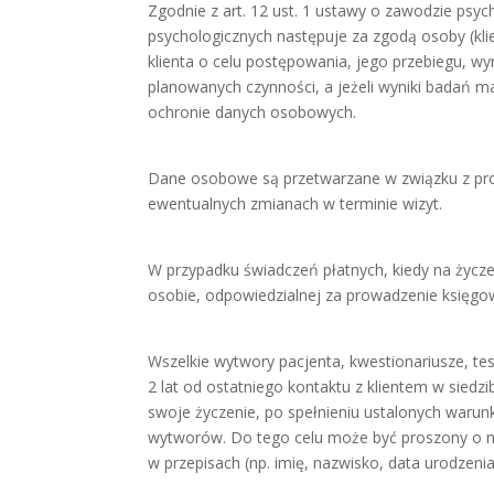
Zgodnie z art. 12 ust. 1 ustawy o zawodzie ps
psychologicznych następuje za zgodą osoby (klien
klienta o celu postępowania, jego przebiegu, wy
planowanych czynności, a jeżeli wyniki badań maj
ochronie danych osobowych.
Dane osobowe są przetwarzane w związku z proce
ewentualnych zmianach w terminie wizyt.
W przypadku świadczeń płatnych, kiedy na życze
osobie, odpowiedzialnej za prowadzenie księgo
Wszelkie wytwory pacjenta, kwestionariusze, te
2 lat od ostatniego kontaktu z klientem w siedzi
swoje życzenie, po spełnieniu ustalonych waru
wytworów. Do tego celu może być proszony o 
w przepisach (np. imię, nazwisko, data urodzenia