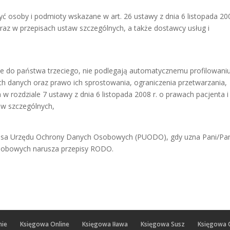
osoby i podmioty wskazane w art. 26 ustawy z dnia 6 listopada 200
raz w przepisach ustaw szczególnych, a także dostawcy usług i
 do państwa trzeciego, nie podlegają automatycznemu profilowaniu
h danych oraz prawo ich sprostowania, ograniczenia przetwarzania,
 rozdziale 7 ustawy z dnia 6 listopada 2008 r. o prawach pacjenta i
aw szczególnych,
zesa Urzędu Ochrony Danych Osobowych (PUODO), gdy uzna Pani/Pan
osobowych narusza przepisy RODO.
nie
Księgowa Online
Księgowa Iława
Księgowa Susz
Księgowa 