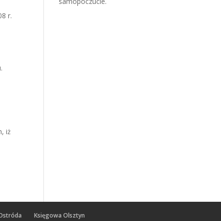
samopoczucie.
8 r.
.
, iż
Ostróda
Księgowa Olsztyn