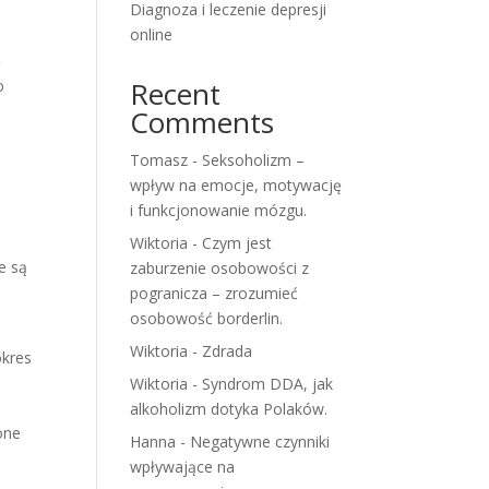
Diagnoza i leczenie depresji
online
ę
Recent
o
Comments
Tomasz
-
Seksoholizm –
wpływ na emocje, motywację
i funkcjonowanie mózgu.
Wiktoria
-
Czym jest
e są
zaburzenie osobowości z
pogranicza – zrozumieć
osobowość borderlin.
Wiktoria
-
Zdrada
okres
Wiktoria
-
Syndrom DDA, jak
alkoholizm dotyka Polaków.
one
Hanna
-
Negatywne czynniki
wpływające na