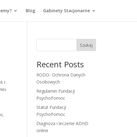
jemy?
Blog
Gabinety Stacjonarne
Szukaj
Recent Posts
RODO- Ochrona Danych
Osobowych
6 r.
ywu
Regulamin Fundacji
,
PsychoPomoc
Statut Fundacji
PsychoPomoc
i,
Diagnoza i leczenie ADHD
online