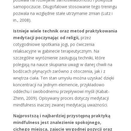
samopoczucie. Długofalowe stosowanie tego treningu
pozwala na względnie stałe utrzymanie zmian (Lutz i
in., 2008).
Istnieje wiele technik oraz metod praktykowania
medytacji poczynając od religii,
przez
cotygodniowe spotkania jogi, po ćwiczenia
relaksacyjne w gabinecie terapeutycznym. Na
szczególne wyróżnienie zasługują techniki, które
polegają na nauce skupiania uwagi w danej chwili na
bodźcach płynących zarówno z otoczenia, jak i z
wnętrza ciała. Ten stan umysłu można uzyskać dzięki
koncentracji na jednym elemencie, przykładowo
oddechu i swobodnemu przepływowi myśli (Kabat-
Zhinn, 2009). Opisywany proces dotyczy medytacji
mindfulness inaczej zwanej medytacją uważności.
Najprostszą i najbardziej przystępną praktyką
mindfulness jest znalezienie spokojnego,
cichego miejsca, zajęcie wygodnej pozycji oraz