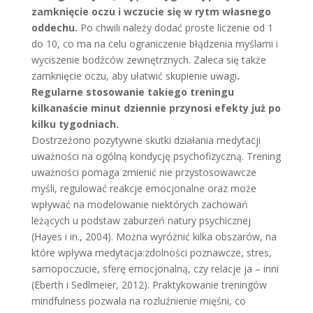
zamknięcie oczu i wczucie się w rytm własnego
oddechu.
Po chwili należy dodać proste liczenie od 1
do 10, co ma na celu ograniczenie błądzenia myślami i
wyciszenie bodźców zewnętrznych. Zaleca się także
zamknięcie oczu, aby ułatwić skupienie uwagi
.
Regularne stosowanie takiego treningu
kilkanaście minut dziennie przynosi efekty już po
kilku tygodniach.
Dostrzeżono pozytywne skutki działania medytacji
uważności na ogólną kondycję psychofizyczną. Trening
uważności pomaga zmienić nie przystosowawcze
myśli, regulować reakcje emocjonalne oraz może
wpływać na modelowanie niektórych zachowań
leżących u podstaw zaburzeń natury psychicznej
(Hayes i in., 2004). Można wyróżnić kilka obszarów, na
które wpływa medytacja:zdolności poznawcze, stres,
samopoczucie, sferę emocjonalną, czy relacje ja – inni
(Eberth i Sedlmeier, 2012). Praktykowanie treningów
mindfulness pozwala na rozluźnienie mięśni, co