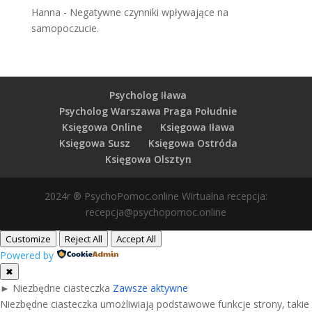
Hanna
-
Negatywne czynniki wpływające na
samopoczucie.
Psycholog Iława
Psycholog Warszawa Praga Południe
Księgowa Online
Księgowa Iława
Księgowa Susz
Księgowa Ostróda
Księgowa Olsztyn
2024r ® PsychoPomoc.online Wirtualna recepcja:
recepcja@psychopomoc.online
Customize
Reject All
Accept All
Powered by
✖
►
Niezbędne ciasteczka
Zawsze aktywne
Niezbędne ciasteczka umożliwiają podstawowe funkcje strony, takie