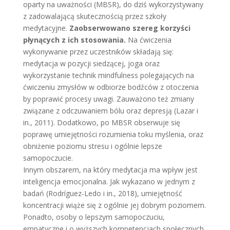
oparty na uważności (MBSR), do dziś wykorzystywany
z zadowalającą skutecznością przez szkoły
medytacyjne.
Zaobserwowano szereg korzyści
płynących z ich stosowania.
Na ćwiczenia
wykonywanie przez uczestników składają się:
medytacja w pozycji siedzącej, joga oraz
wykorzystanie technik mindfulness polegających na
ćwiczeniu zmysłów w odbiorze bodźców z otoczenia
by poprawić procesy uwagi. Zauważono też zmiany
związane z odczuwaniem bólu oraz depresją (Lazar i
in., 2011). Dodatkowo, po MBSR obserwuje się
poprawę umiejętności rozumienia toku myślenia, oraz
obniżenie poziomu stresu i ogólnie lepsze
samopoczucie.
Innym obszarem, na który medytacja ma wpływ jest
inteligencja emocjonalna. Jak wykazano w jednym z
badań (Rodríguez-Ledo i in., 2018), umiejętność
koncentracji wiąże się z ogólnie jej dobrym poziomem.
Ponadto, osoby o lepszym samopoczuciu,
empatyczne i o wyższych kompetencjach społecznych,