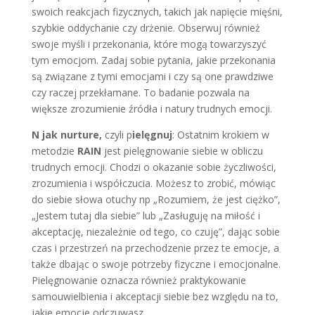
swoich reakcjach fizycznych, takich jak napięcie mięśni,
szybkie oddychanie czy drżenie. Obserwuj również
swoje myśli i przekonania, które mogą towarzyszyć
tym emocjom. Zadaj sobie pytania, jakie przekonania
są związane z tymi emocjami i czy są one prawdziwe
czy raczej przekłamane. To badanie pozwala na
większe zrozumienie źródła i natury trudnych emocji.
N jak nurture,
czyli p
ielęgnuj
: Ostatnim krokiem w
metodzie
RAIN
jest pielęgnowanie siebie w obliczu
trudnych emocji. Chodzi o okazanie sobie życzliwości,
zrozumienia i współczucia. Możesz to zrobić, mówiąc
do siebie słowa otuchy np „Rozumiem, że jest ciężko”,
„Jestem tutaj dla siebie” lub „Zasługuję na miłość i
akceptację, niezależnie od tego, co czuję”, dając sobie
czas i przestrzeń na przechodzenie przez te emocje, a
także dbając o swoje potrzeby fizyczne i emocjonalne.
Pielęgnowanie oznacza również praktykowanie
samouwielbienia i akceptacji siebie bez względu na to,
jakie emocje odczuwasz.