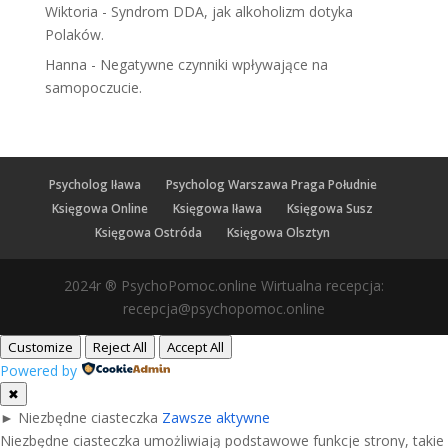
Wiktoria
-
Syndrom DDA, jak alkoholizm dotyka
Polaków.
Hanna
-
Negatywne czynniki wpływające na
samopoczucie.
Psycholog Iława
Psycholog Warszawa Praga Południe
Księgowa Online
Księgowa Iława
Księgowa Susz
Księgowa Ostróda
Księgowa Olsztyn
2024r ® PsychoPomoc.online Wirtualna recepcja:
recepcja@psychopomoc.online
Customize
Reject All
Accept All
Powered by
✖
►
Niezbędne ciasteczka
Zawsze aktywne
Niezbędne ciasteczka umożliwiają podstawowe funkcje strony, takie