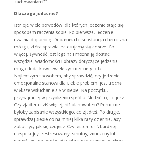
zachowaniami?”.
Dlaczego jedzenie?
Istnieje wiele powodów, dla których jedzenie staje się
sposobem radzenia sobie. Po pierwsze, jedzenie
uwalnia dopaminę. Dopamina to substancja chemiczna
mózgu, która sprawia, że czujemy się dobrze. Co
więcej, żywność jest legalna i można ją dostać
wszędzie. Wiadomości i obrazy dotyczące jedzenia
mogą dodatkowo zwiększyć uczucie głodu.
Najlepszym sposobem, aby sprawdzić, czy jedzenie
emocjonalne stanowi dla Ciebie problem, jest trochę
większe wsłuchanie się w siebie. Na początku,
przynajmniej w przybliżeniu spróbuj śledzić to, co jesz.
Czy zjadłem dziś więcej, niż planowałem? Pomocne
byłoby zapisanie wszystkiego, co zjadłeś. Po drugie,
sprawdzaj siebie co najmniej kilka razy dziennie, aby
zobaczyć, jak się czujesz. Czy jestem dziś bardziej
niespokojny, zestresowany, smutny, znudzony lub
szczęśliwy, czy może zdarzało się to czasami w ciągu