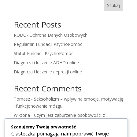
Szukaj
Recent Posts
RODO- Ochrona Danych Osobowych
Regulamin Fundacji PsychoPomoc
Statut Fundacji PsychoPomoc
Diagnoza i leczenie ADHD online
Diagnoza i leczenie depresji online
Recent Comments
Tomasz
-
Seksoholizm – wpływ na emocje, motywację
i funkcjonowanie mózgu.
Wiktoria
-
Czym jest zaburzenie osobowości z
pogranicza – zrozumieć osobowość borderlin.
Szanujemy Twoją prywatność
Wiktoria
-
Zdrada
Ciasteczka pomagają nam poprawić Twoje