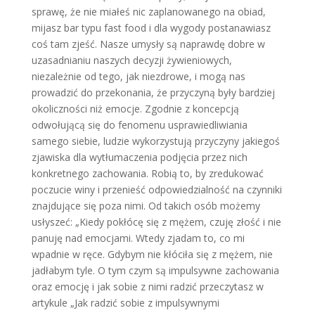
sprawę, że nie miałeś nic zaplanowanego na obiad,
mijasz bar typu fast food i dla wygody postanawiasz
coś tam zjeść. Nasze umysły są naprawdę dobre w
uzasadnianiu naszych decyzji żywieniowych,
niezależnie od tego, jak niezdrowe, i mogą nas
prowadzić do przekonania, że przyczyną były bardziej
okoliczności niż emocje. Zgodnie z koncepcją
odwołującą się do fenomenu usprawiedliwiania
samego siebie, ludzie wykorzystują przyczyny jakiegoś
zjawiska dla wytłumaczenia podjęcia przez nich
konkretnego zachowania. Robią to, by zredukować
poczucie winy i przenieść odpowiedzialność na czynniki
znajdujące się poza nimi. Od takich osób możemy
usłyszeć: „Kiedy pokłócę się z mężem, czuję złość i nie
panuję nad emocjami. Wtedy zjadam to, co mi
wpadnie w ręce. Gdybym nie kłóciła się z mężem, nie
jadłabym tyle. O tym czym są impulsywne zachowania
oraz emocję i jak sobie z nimi radzić przeczytasz w
artykule „Jak radzić sobie z impulsywnymi