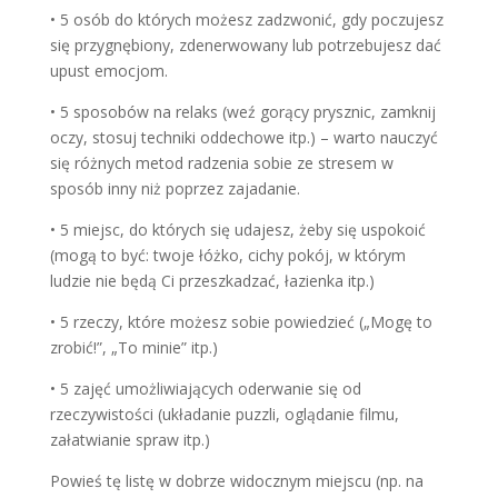
• 5 osób do których możesz zadzwonić, gdy poczujesz
się przygnębiony, zdenerwowany lub potrzebujesz dać
upust emocjom.
• 5 sposobów na relaks (weź gorący prysznic, zamknij
oczy, stosuj techniki oddechowe itp.) – warto nauczyć
się różnych metod radzenia sobie ze stresem w
sposób inny niż poprzez zajadanie.
• 5 miejsc, do których się udajesz, żeby się uspokoić
(mogą to być: twoje łóżko, cichy pokój, w którym
ludzie nie będą Ci przeszkadzać, łazienka itp.)
• 5 rzeczy, które możesz sobie powiedzieć („Mogę to
zrobić!”, „To minie” itp.)
• 5 zajęć umożliwiających oderwanie się od
rzeczywistości (układanie puzzli, oglądanie filmu,
załatwianie spraw itp.)
Powieś tę listę w dobrze widocznym miejscu (np. na