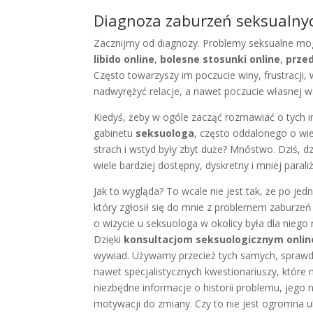
Diagnoza zaburzeń seksualnych
Zacznijmy od diagnozy. Problemy seksualne mo
libido online
,
bolesne stosunki online
,
prze
Często towarzyszy im poczucie winy, frustracji,
nadwyrężyć relacje, a nawet poczucie własnej w
Kiedyś, żeby w ogóle zacząć rozmawiać o tych i
gabinetu
seksuologa
, często oddalonego o wie
strach i wstyd były zbyt duże? Mnóstwo. Dziś, d
wiele bardziej dostępny, dyskretny i mniej parali
Jak to wygląda? To wcale nie jest tak, że po j
który zgłosił się do mnie z problemem zaburzeń
o wizycie u seksuologa w okolicy była dla nieg
Dzięki
konsultacjom seksuologicznym onlin
wywiad. Używamy przecież tych samych, spraw
nawet specjalistycznych kwestionariuszy, któr
niezbędne informacje o historii problemu, jego n
motywacji do zmiany. Czy to nie jest ogromna u