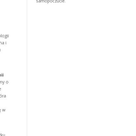
samopoczucie.
logii
na i
u
ii
imy o
e
tóra
ę w
zku.