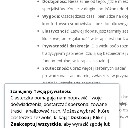
Dostępność
: Niezależnie od tego, gdzie mie
specjalistów. Koniec z długimi podróżami do 
Wygoda
: Oszczędzasz czas i pieniądze na d
komfortowym środowisku – bez dodatkowego
Elastyczność
: Łatwiej dopasujesz terminy se
kluczowe, bo regularność w terapii jest bardz
Prywatność i dyskrecja
: Dla wielu osób roz
tradycyjnym gabinecie. Czują się bezpieczniej
fundamentalnej w terapii seksualnej.
Skuteczność
: Coraz więcej rzetelnych badań
prowadzona stacjonarnie, zwłaszcza w przypad
ciągłość kontaktu ze specjalistą.
Szanujemy Twoją prywatność
Oczywiście, nie każda forma pomocy jest dla ka
Ciasteczka pomagają nam poprawić Twoje
pomoc online
jest w Waszym przypadku najleps
doświadczenia, dostarczać spersonalizowane
satysfakcji z życia intymnego są dziś szeroko ot
treści i analizować ruch. Możesz wybrać, które
prawda? A Ty, jak myślisz, czy to nie jest czas, 
ciasteczka zezwolić, klikając
Dostosuj
. Kliknij
Zaakceptuj wszystkie
, aby wyrazić zgodę lub