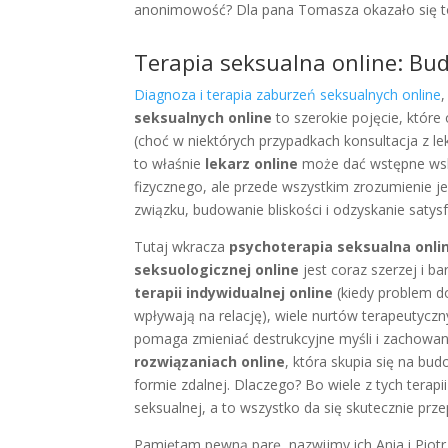
anonimowość? Dla pana Tomasza okazało się to k
Terapia seksualna online: Bu
Diagnoza i terapia zaburzeń seksualnych online
,
seksualnych online
to szerokie pojęcie, które
(choć w niektórych przypadkach konsultacja z l
to właśnie
lekarz online
może dać wstępne wskaz
fizycznego, ale przede wszystkim zrozumienie j
związku, budowanie bliskości i odzyskanie satysf
Tutaj wkracza
psychoterapia seksualna onli
seksuologicznej online
jest coraz szerzej i 
terapii indywidualnej online
(kiedy problem d
wpływają na relację), wiele nurtów terapeutyczn
pomaga zmieniać destrukcyjne myśli i zachowa
rozwiązaniach online
, która skupia się na bu
formie zdalnej. Dlaczego? Bo wiele z tych terap
seksualnej, a to wszystko da się skutecznie prze
Pamiętam pewną parę, nazwijmy ich Ania i Piotr