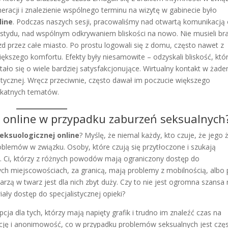
eracji i znalezienie wspólnego terminu na wizytę w gabinecie było
line
. Podczas naszych sesji, pracowaliśmy nad otwartą komunikacją 
stydu, nad wspólnym odkrywaniem bliskości na nowo. Nie musieli br
zd przez całe miasto. Po prostu logowali się z domu, często nawet z
kszego komfortu. Efekty były niesamowite – odzyskali bliskość, któ
stało się o wiele bardziej satysfakcjonujące. Wirtualny kontakt w żade
utycznej. Wręcz przeciwnie, często dawał im poczucie większego
ikatnych tematów.
 online w przypadku zaburzeń seksualnych
eksuologicznej online
? Myślę, że niemal każdy, kto czuje, że jego 
problemów w związku. Osoby, które czują się przytłoczone i szukają
ą. Ci, którzy z różnych powodów mają ograniczony dostęp do
ch miejscowościach, za granicą, mają problemy z mobilnością, albo
rzą w twarz jest dla nich zbyt duży. Czy to nie jest ogromna szansa
iały dostęp do specjalistycznej opieki?
cja dla tych, którzy mają napięty grafik i trudno im znaleźć czas na
recję i anonimowość, co w przypadku problemów seksualnych jest czę