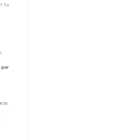
i? To
n
 par
arze.
t