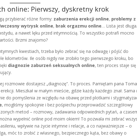
 online: Pierwszy, dyskretny krok
gą przybierać różne formy:
zaburzenia erekcji online
,
problemy z
dwczesny wytrysk online
,
brak orgazmu online
… Lista jest długa
 wstydu, a nawet lęku przed intymnością. To wszystko potrafi mocno
artości. Brzmi znajomo?
ntymnych kwestiach, trzeba było zebrać się na odwagę i pójść do
le kilometrów. Ile osób nigdy nie zrobiło tego pierwszego kroku, bo
zięki
diagnozie zaburzeń seksualnych online
, ten proces staje się
żujący.
ednej rozmowie dostajesz „diagnozę”. To proces. Pamiętam pana Toma
 erekcji. Mieszkał w małym mieście, gdzie każdy każdego znał. Sama
o nie do pomyślenia ze względu na obawę przed plotkami i stygmatyzac
e
, mogliśmy spokojnie i bez pośpiechu przeprowadzić szczegółowy
dzonych metod – rozmowy, zadawania odpowiednich pytań, a czase
e można wypełnić online pod moim okiem! To pozwala mi zebrać wszys
asileniu, wpływie na życie intymne i relacje, a co najważniejsze – o
lga, móc to zrobić z własnego, bezpiecznego kąta, bez obawy o