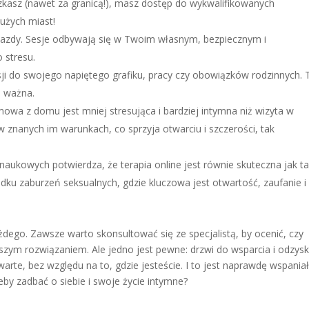
szkasz (nawet za granicą!), masz dostęp do wykwalifikowanych
dużych miast!
ojazdy. Sesje odbywają się w Twoim własnym, bezpiecznym i
 stresu.
sji do swojego napiętego grafiku, pracy czy obowiązków rodzinnych. 
o ważna.
mowa z domu jest mniej stresująca i bardziej intymna niż wizyta w
 w znanych im warunkach, co sprzyja otwarciu i szczerości, tak
 naukowych potwierdza, że terapia online jest równie skuteczna jak t
ku zaburzeń seksualnych, gdzie kluczowa jest otwartość, zaufanie i
żdego. Zawsze warto skonsultować się ze specjalistą, by ocenić, czy
zym rozwiązaniem. Ale jedno jest pewne: drzwi do wsparcia i odzys
warte, bez względu na to, gdzie jesteście. I to jest naprawdę wspaniał
żeby zadbać o siebie i swoje życie intymne?