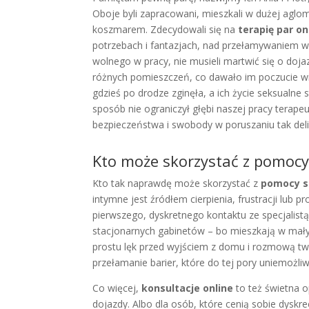
Oboje byli zapracowani, mieszkali w dużej aglom
koszmarem. Zdecydowali się na
terapię par on
potrzebach i fantazjach, nad przełamywaniem w
wolnego w pracy, nie musieli martwić się o doja
różnych pomieszczeń, co dawało im poczucie wię
gdzieś po drodze zginęła, a ich życie seksualne 
sposób nie ograniczył głębi naszej pracy terape
bezpieczeństwa i swobody w poruszaniu tak del
Kto może skorzystać z pomocy
Kto tak naprawdę może skorzystać z
pomocy s
intymne jest źródłem cierpienia, frustracji lub 
pierwszego, dyskretnego kontaktu ze specjalist
stacjonarnych gabinetów – bo mieszkają w mały
prostu lęk przed wyjściem z domu i rozmową twa
przełamanie barier, które do tej pory uniemożliw
Co więcej,
konsultacje online
to też świetna op
dojazdy. Albo dla osób, które cenią sobie dysk