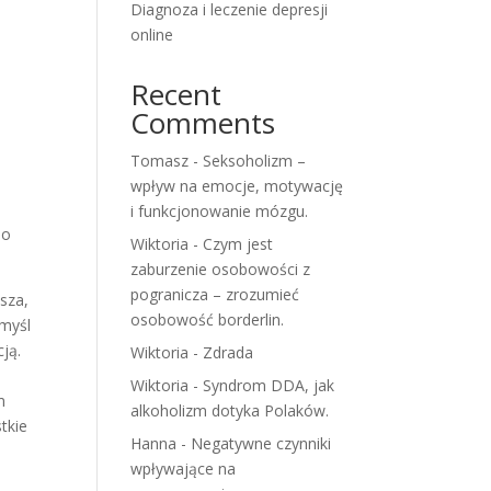
Diagnoza i leczenie depresji
online
Recent
.
Comments
Tomasz
-
Seksoholizm –
wpływ na emocje, motywację
i funkcjonowanie mózgu.
 o
Wiktoria
-
Czym jest
zaburzenie osobowości z
pogranicza – zrozumieć
sza,
osobowość borderlin.
 myśl
ją.
Wiktoria
-
Zdrada
Wiktoria
-
Syndrom DDA, jak
m
alkoholizm dotyka Polaków.
tkie
Hanna
-
Negatywne czynniki
wpływające na