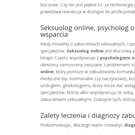
kluczowe. Czy nie jest piękne to, że technologia 
prawdziwa rewolucja w dostępie do profesjonaln
Seksuolog online, psycholog o
wsparcia
Kiedy mówimy o zaburzeniach seksualnych, częs
specjalistów.
Seksuolog online
jest kluczową p
terapii. Często współpracuje z
psychologiem o
obniżoną samoocenę związane z problemami seksu
online
, który pomoże w odbudowaniu komunikacj
medyczne (np. hormonalne czy naczyniowe), ko
urologiem, ginekologiem), który może dać wstę
specjalistów, którzy albo współpracują ze sob
zaburzeniami seksualnymi. Szukajcie tych, którz
Zalety leczenia i diagnozy za
Podsumowując, dlaczego warto rozważyć
diag