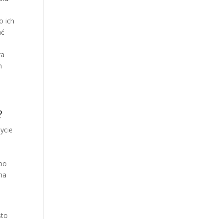
o ich
ać
ra
n
?
życie
 po
 na
sto