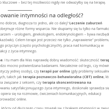
luczowe – bez tej możliwości nigdy nie odważyłby się na terapię.
dowanie intymności na odległość?
 no dobrze, diagnoza to jedno, ale co dalej?
Leczenie zaburzeń
 obejmuje różne formy wsparcia. Nie skupiamy się tu tylko na farmako
ekarzem – urologiem, ginekologiem, endokrynologiem – bywa niezbęd
ówki). Celem terapii jest przecież nie tylko „naprawienie” problem
ego przyczyn (często psychologicznych!), praca nad komunikacją w
akcji z życia intymnego.
ne
. I tu mam dla Was naprawdę dobrą wiadomość: skuteczność
terap
bardzo mocno potwierdzana badaniami. Niezależnie od tego, czy mów
otyczy jednej osoby), czy
terapii par online
(gdy problemy seksualn
ych, takich jak
terapia poznawczo-behawioralna (CBT) online
, k
nia związane z seksem, czy
terapia skoncentrowana na
dowaniu satysfakcjonującego życia intymnego, doskonale sprawdza si
ii opiera się na rozmowie, ćwiczeniach komunikacyjnych, edukacji
prowadzić online.
, którzy od dłuższego czasu zmagali się z brakiem intymności w zwią