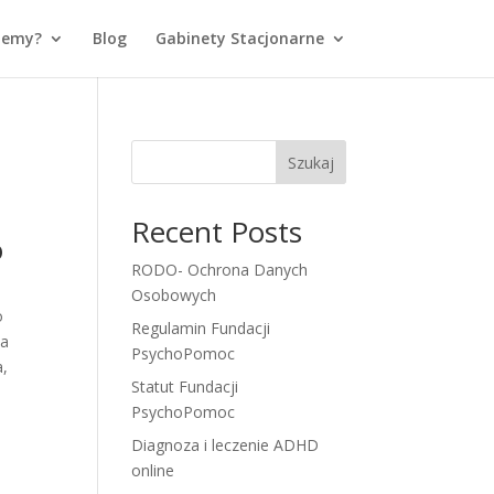
jemy?
Blog
Gabinety Stacjonarne
Szukaj
Recent Posts
o
RODO- Ochrona Danych
Osobowych
o
Regulamin Fundacji
wa
PsychoPomoc
a,
Statut Fundacji
PsychoPomoc
Diagnoza i leczenie ADHD
online