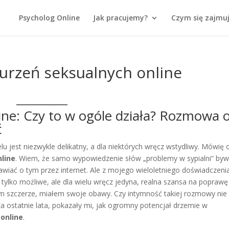
Psycholog Online
Jak pracujemy?
Czym się zajmu
burzeń seksualnych online
ne: Czy to w ogóle działa? Rozmowa 
ć
elu jest niezwykle delikatny, a dla niektórych wręcz wstydliwy. Mówię 
nline
. Wiem, że samo wypowiedzenie słów „problemy w sypialni” by
awiać o tym przez internet. Ale z mojego wieloletniego doświadczeni
e tylko możliwe, ale dla wielu wręcz jedyna, realna szansa na poprawę
znam szczerze, miałem swoje obawy. Czy intymność takiej rozmowy nie
za ostatnie lata, pokazały mi, jak ogromny potencjał drzemie w
 online
.