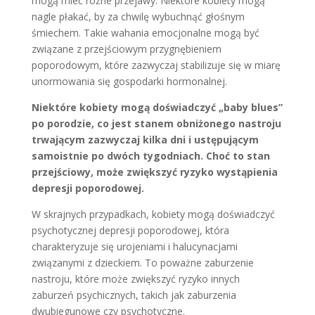
mogą mieć różne przejawy. Niektóre kobiety mogą
nagle płakać, by za chwilę wybuchnąć głośnym
śmiechem. Takie wahania emocjonalne mogą być
związane z przejściowym przygnębieniem
poporodowym, które zazwyczaj stabilizuje się w miarę
unormowania się gospodarki hormonalnej.
Niektóre kobiety mogą doświadczyć „baby blues”
po porodzie, co jest stanem obniżonego nastroju
trwającym zazwyczaj kilka dni i ustępującym
samoistnie po dwóch tygodniach. Choć to stan
przejściowy, może zwiększyć ryzyko wystąpienia
depresji poporodowej.
W skrajnych przypadkach, kobiety mogą doświadczyć
psychotycznej depresji poporodowej, która
charakteryzuje się urojeniami i halucynacjami
związanymi z dzieckiem. To poważne zaburzenie
nastroju, które może zwiększyć ryzyko innych
zaburzeń psychicznych, takich jak zaburzenia
dwubiegunowe czy psychotyczne.