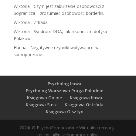
Wiktoria
-
Czym jest zaburzenie osobowości z
pogranicza – zrozumieć osobowość borderlin.
Wiktoria
-
Zdrada
Wiktoria
-
Syndrom DDA, jak alkoholizm dotyka
Polaków.
Hanna
-
Negatywne czynniki wpływające na
samopoczucie.
Psycholog Iława
Psycholog Warszawa Praga Południe
Księgowa Online
Księgowa Iława
Księgowa Susz
Księgowa Ostróda
Księgowa Olsztyn
2024r ® PsychoPomoc.online Wirtualna recepcja:
recepcja@psychopomoc.online