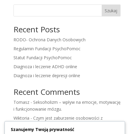
Szukaj
Recent Posts
RODO- Ochrona Danych Osobowych
Regulamin Fundacji PsychoPomoc
Statut Fundacji PsychoPomoc
Diagnoza i leczenie ADHD online
Diagnoza i leczenie depresji online
Recent Comments
Tomasz
-
Seksoholizm – wpływ na emocje, motywację
i funkcjonowanie mózgu.
Wiktoria
-
Czym jest zaburzenie osobowości z
pogranicza – zrozumieć osobowość borderlin.
Szanujemy Twoją prywatność
Wiktoria
-
Zdrada