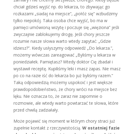
chciał gdzieś wyjść np. do lekarza, to zbywając go
rozkazami „siadaj na miejsce”, „połóż się” wzbudzimy
tylko niepokój. Taka osoba chce wyjść, bo ma w
pamięci umówioną wizytę i poczuje się „więziona” jeśli
zwyczajnie zablokujemy drogę. Jeśli chory jeszcze
rozumie nasze słowa warto wtedy zapytać: „Gdzie
idziesz?”. Kiedy usłyszymy odpowiedź „Do lekarza.”,
możemy wówczas zareagować „Byliśmy u lekarza w
poniedziałek. Pamiętasz? Wtedy doktor Cię zbadał i
wystawił receptę. Kupiliśmy leki i masz zapas. Nie masz
po co na razie iść do lekarza bo już byliśmy razem.”
Taką odpowiedzią możemy uspokoić i jest większe
prawdopodobieństwo, że chory wróci na miejsce bez
lęku. Nie oznacza to, że zaraz nie zapomnie o
rozmowie, ale wtedy warto powtarzać te słowa, które
przed chwilą zadziałały.
Może pojawić się moment w którym chory straci już
zupełnie kontakt z rzeczywistością.
W ostatniej fazie