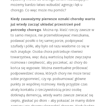
możemy bardzo łatwo wzbudzić agresję i lęk u
chorego. Co więc może mu pomóc?
Kiedy zauważymy pierwsze oznaki choroby warto
już wtedy zacząć układać przestrzeń pod
potrzeby chorego
. Można np. kłaść rzeczy zawsze w
to samo miejsce, nie przemeblowywać mieszkania,
podawać posiłki o tej samej porze, podpisywać
szuflady i półki, aby było od razu wiadome co się w
nich znajduje. Osoba chora potrzebuje również
towarzystwa, więc dużą wartością będzie zwyczajna
rozmowa i cierpliwość, aby poczekać, aż chory do
końca się wypowie. Można ewentualnie próbować
podpowiedzieć słowa, których chory nie może teraz
sobie przypomnieć, czy np. podsumować główne
punkty ze wspólnej rozmowy. Kiedy przyjdzie czas
utraty kontaktu z rzeczywistością przez osobę
dotkniętą demencją, wtedy warto zawsze zwracać się
ciepło, głaskać po dłoni – aby pokazać że mamy dobre
zamiary i nie chcemy skrzywdzić chorego. Kiedy będzie