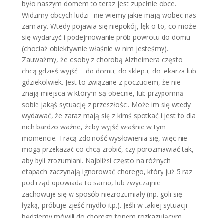
było naszym domem to teraz jest zupełnie obce.
Widzimy obcych ludzi i nie wiemy jakie mają wobec nas
zamiary. Wtedy pojawia się niepokój, lęk o to, co może
się wydarzyć i podejmowanie prób powrotu do domu
(chociaż obiektywnie właśnie w nim jesteśmy).
Zauważmy, że osoby z chorobą Alzheimera często
chcą gdzieś wyjść – do domu, do sklepu, do lekarza lub
gdziekolwiek. Jest to związane z poczuciem, że nie
znają miejsca w którym są obecnie, lub przypomną
sobie jakąś sytuację z przeszłości. Może im się wtedy
wydawać, że zaraz mają się z kimś spotkać i jest to dla
nich bardzo ważne, żeby wyjść właśnie w tym
momencie. Tracą zdolność wysłowienia się, więc nie
mogą przekazać co chcą zrobić, czy porozmawiać tak,
aby byli zrozumiani. Najbliżsi często na różnych
etapach zaczynają ignorować chorego, który już 5 raz
pod rząd opowiada to samo, lub zwyczajnie
zachowuje się w sposób niezrozumiały (np. goli się
łyżką, próbuje zjeść mydło itp.). Jeśli w takiej sytuacji
będziemy mówili do chorego tonem rozkazującym