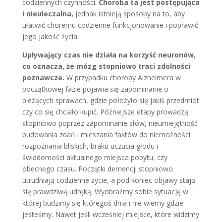
codziennych czynności.
Choroba ta jest postępująca
i nieuleczalna,
jednak istnieją sposoby na to, aby
ułatwić choremu codzienne funkcjonowanie i poprawić
jego jakość życia.
Upływający czas nie działa na korzyść neuronów,
co oznacza, że mózg stopniowo traci zdolności
poznawcze.
W przypadku choroby Alzheimera w
początkowej fazie pojawia się zapominanie o
bieżących sprawach, gdzie położyło się jakiś przedmiot
czy co się chciało kupić. Późniejsze etapy prowadzą
stopniowo poprzez zapominanie słów, nieumiejętność
budowania zdań i mieszania faktów do niemożności
rozpoznania bliskich, braku uczucia głodu i
świadomości aktualnego miejsca pobytu, czy
obecnego czasu. Początki demencji stopniowo
utrudniają codzienne życie, a pod koniec objawy stają
się prawdziwą udręką. Wyobraźmy sobie sytuację w
której budzimy się któregoś dnia i nie wiemy gdzie
jesteśmy. Nawet jeśli wcześniej miejsce, które widzimy