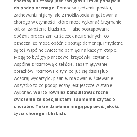
choroby kluczowy jest ton głosu i miłe podejście
do podopiecznego.
Pomoc w zjedzeniu posiłku,
zachowaniu higieny, ale z możliwością angażowania
chorego w czynności, które może wykonać (trzymanie
kubka, założenie bluzki itp.). Takie postępowanie
opóźnia proces zaniku ścieżek neuronalnych, co
oznacza, że może opóźnić postęp demencji. Przydatne
są też wspólne ćwiczenia pamięci na każdym etapie.
Mogą to być gry planszowe, krzyżówki, czytanie
wspólne z rozmową o tekście, zapamiętywanie
obrazków, rozmowa o tym co już się dzisiaj lub
wczoraj wydarzyło, pisanie, malowanie, śpiewanie –
wszystko to co podopieczny jest jeszcze w stanie
wykonać.
Warto również konsultować różne
ćwiczenia ze specjalistami i samemu czytać o
chorobie. Takie działania mogą poprawić jakość
życia chorego i bliskich.