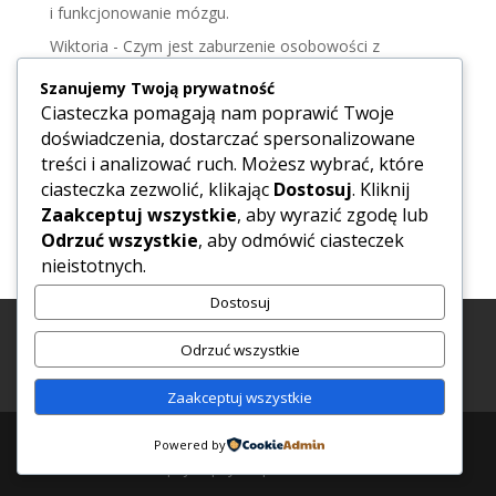
i funkcjonowanie mózgu.
Wiktoria
-
Czym jest zaburzenie osobowości z
pogranicza – zrozumieć osobowość borderlin.
Szanujemy Twoją prywatność
Wiktoria
-
Zdrada
Ciasteczka pomagają nam poprawić Twoje
doświadczenia, dostarczać spersonalizowane
Wiktoria
-
Syndrom DDA, jak alkoholizm dotyka
treści i analizować ruch. Możesz wybrać, które
Polaków.
ciasteczka zezwolić, klikając
Dostosuj
. Kliknij
Hanna
-
Negatywne czynniki wpływające na
Zaakceptuj wszystkie
, aby wyrazić zgodę lub
samopoczucie.
Odrzuć wszystkie
, aby odmówić ciasteczek
nieistotnych.
Dostosuj
Psycholog Iława
Psycholog Warszawa Praga Południe
Odrzuć wszystkie
Księgowa Online
Księgowa Iława
Księgowa Susz
Księgowa Ostróda
Księgowa Olsztyn
Zaakceptuj wszystkie
2024r ® PsychoPomoc.online Wirtualna recepcja:
Powered by
recepcja@psychopomoc.online